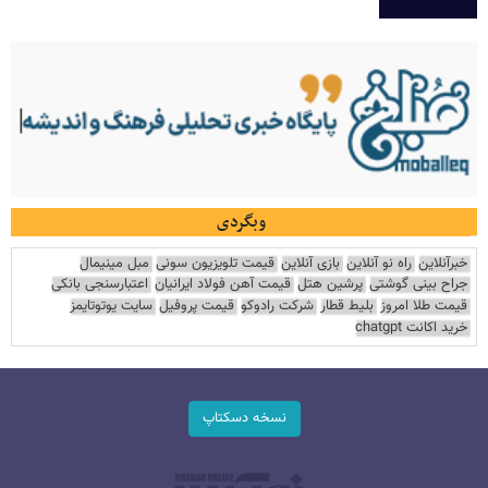
وبگردی
خبرآنلاین
راه نو آنلاین
بازی آنلاین
قیمت تلویزیون سونی
مبل مینیمال
جراح بینی گوشتی
پرشین هتل
قیمت آهن فولاد ایرانیان
اعتبارسنجی بانکی
قیمت طلا امروز
بلیط قطار
شرکت رادوکو
قیمت پروفیل
سایت یوتوتایمز
خرید اکانت chatgpt
نسخه دسکتاپ