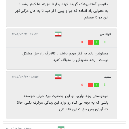
خانومم گفته پوشک گرونه کهنه بذار تا هزینه ها کمتر بشه !
یه دعوایی راه افتاده که بیا و ببین ! از عید تا به حال درگیر قهر
این دو تا هستم
کارشناس
۱۷:۵۴ - ۱۴۰۵/۰۳/۱۶
0
0
مسئولین باید به فکر مردم باشند . کالابرگ راه حل مشکل
نیست . رشد نقدینگی را متوقف کنید
سعید
۰۸:۵۷ - ۱۴۰۵/۰۳/۱۷
6
3
میخواستی بچه نیاری. تو این وضعیت باید خیلی خجسته
باشی که یه بچه بی گناه رو وارد این زندگی مزخرف بکنی. حالا
که آوردی پس حق نداری ناله کنی