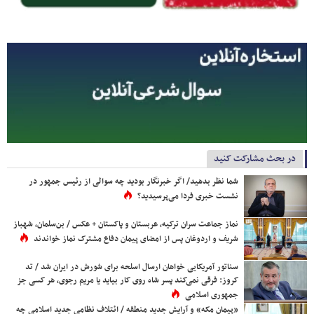
در بحث مشارکت کنید
شما نظر بدهید/ اگر خبرنگار بودید چه سوالی از رئیس جمهور در
نشست خبری فردا می‌پرسیدید؟
نماز جماعت سران ترکیه، عربستان و پاکستان + عکس / بن‌سلمان، شهباز
شریف و اردوغان پس از امضای پیمان دفاع مشترک نماز خواندند
سناتور آمریکایی خواهان ارسال اسلحه برای شورش در ایران شد / تد
کروز: فرقی نمی‌کند پسر شاه روی کار بیاید یا مریم رجوی، هر کسی جز
جمهوری اسلامی
«پیمان مکه» و آرایش جدید منطقه / ائتلاف نظامی جدید اسلامی چه