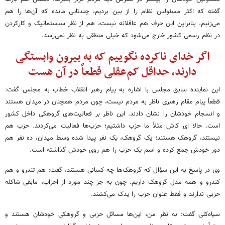
گفته که اکثر مسئولین نظام را از بین بردیم، چندتایی مانده که آن‌ها را هم
می‌زنیم. بنابراین این حرف هم عاقلانه نیست، هم از نظر سیستماتیک و کارکردن
در نظم رسمی کشور خارج می‌شود که خیلی منطقی به نظر نمی‌رسد.
اگر خدای ناکرده نگوییم که به بیرون وابستگی
دارند، حداقل کم‌عقلی قطعاً در آن هست
این نماینده سابق مجلس با اشاره به پیام رهبر انقلاب خطاب به مجلس گفت:
قطعاً پیام مقام رهبری ناظر به مردم نیست، چون مردم همچنان در میدان هستند
و انسجام خودشان را نشان دادند. این ناظر بر فعالیت‌های گروهکی داخل کشور
است. حالا ای کاش مثلاً ما حزب داشتیم؛ حزب‌ها فعالیت می‌کردند. حزب هم
نیستند، گروهک هستند؛ یک گروهک، یک نفر پیدا شده وسط میدان، ده نفر هم
دور خودش جمع کرده و اسم یک حزب را هم روی خودش گذاشته است.
وی در پاسخ به این سؤال که گروهک‌ها چه کسانی هستند، گفت: هم تندرو و هم
کندرو و همه مدل گروهک داریم. چون به جز چند مورد از احزاب، مابقی شاکله
حزبی ندارند و فقط عنوان حزب را یدک می‌کشند.
سیاه‌کلی گفت: به نظر من، این‌ها مسائل حزبی و گروهکی خودشان هستند و