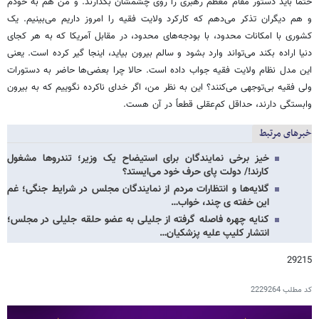
حتماً باید دستور مقام معظم رهبری را روی چشمشان بگذارند. و من هم به خودم
و هم دیگران تذکر می‌دهم که کارکرد ولایت فقیه را امروز داریم می‌بینیم. یک
کشوری با امکانات محدود، با بودجه‌های محدود، در مقابل آمریکا که به هر کجای
دنیا اراده بکند می‌تواند وارد بشود و سالم بیرون بیاید، اینجا گیر کرده است. یعنی
این مدل نظام ولایت فقیه جواب داده است. حالا چرا بعضی‌ها حاضر به دستورات
ولی فقیه بی‌توجهی می‌کنند؟ این به نظر من، اگر خدای ناکرده نگوییم که به بیرون
وابستگی دارند، حداقل کم‌عقلی قطعاً در آن هست.
خبرهای مرتبط
خیز برخی نمایندگان برای استیضاح یک وزیر؛ تندروها مشغول
کارند!/ دولت پای حرف خود می‌ایستد؟
گلایه‌ها و انتظارات مردم از نمایندگان مجلس در شرایط جنگی؛ غم
این خفته ی چند، خواب…
کنایه چهره فاصله گرفته از جلیلی به عضو حلقه جلیلی در مجلس؛
انتشار کلیپ علیه پزشکیان…
29215
کد مطلب
2229264