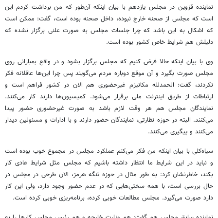
نماینده قزوین در مجلس یازدهم با بیان اینکه آن‌طور که من برداشت کردم این
است که مجلس از صحنه خارج نبوده، داخل صحنه بوده است، گفت: ممکن است
که اشکال به این باشد که چرا جلسات مجلس به صورت علنی برگزار نشده که
دلیلش هم شرایط خاص کشور بوده است.
وی با بیان اینکه حالا فرض کنیم که مجلس برگزار بشود و در واقع بمبارانی روی
مجلس صورت بگیرد و آن موقع دوباره مردم می‌گویند پس چرا این‌ها عاقلانه فکر
نکردند، گفت: الحمدلله مکانیزم غیرحضوری هم الان در کشور فراهم است و
ارتباطات از طریق اینترنت ملی برقرار می‌شود. کمیسیون‌ها دارند کار می‌کنند.
نمایندگان مجلس هم هر وقت لازم باشد به صورت غیرحضوری حضور پیدا
می‌کنند. البته در حوزه نظارتی، نمایندگان حضور دارند و با ادارات و مسئولین دیدار
می‌کنند و پیگیری می‌کنند.
سیاه‌کلی با بیان اینکه من فکر می‌کنم عملکرد مجلس در مجموع خوب بوده است
و نباید در این شرایط ما انتظار داشته باشیم که مجلس مثل شرایط عادی کار
بکند، خاطرنشان کرد: به طور مثال در حوزه تنگه هرمز، الان طرحی در مجلس در
حال بررسی است، با همه سختی‌هایی که در عدم حضور وجود دارد، ولی این کار
دارد صورت می‌گیرد. مجلس مطالعات خوبی کرده، برنامه‌ریزی خوبی کرده است.
نماینده سابق مجلس هم گفت: هم وزارت خارجه و هم رئیس مجلس کارها را به