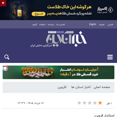
×
فارسی
العربية
English
تماس با ما
درباره ما
تبلیغات
آرشیو
یکشنبه ۱۸ مرداد ۱۴۰۵
صفحه اصلی
اخبار استان ها
قزوین
۱۶ خرداد ۱۴۰۵ - ۱۳:۳۷
۱ نفر
استاندار قزوین: