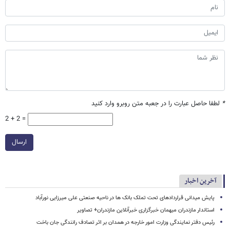
*
لطفا حاصل عبارت را در جعبه متن روبرو وارد کنید
2 + 2 =
ارسال
آخرین اخبار
پایش میدانی قراردادهای تحت تملک بانک ها در ناحیه صنعتی علی میرزایی نورآباد
استاندار مازندران میهمان خبرگزاری خبرآنلاین مازندران+ تصاویر
رئیس دفتر نمایندگی وزارت امور خارجه در همدان بر اثر تصادف رانندگی جان باخت