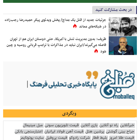
در بحث مشارکت کنید
جزئیات جدید از قتل یک مداح/ پخش ویدئوی پیکر حمیدرضا رجب‌زاده
در شبکه‌های معاند
ظریف: بدون مدیریت تنش با آمریکا، حتی دوستان ایران هم از تهران
فاصله می‌گیرند/ایران نباید در مذاکرات با ترامپ قربانی روسیه و چین
شود
وبگردی
خبرآنلاین
راه نو آنلاین
بازی آنلاین
قیمت تلویزیون سونی
مبل مینیمال
جراح بینی گوشتی
پرشین هتل
قیمت آهن فولاد ایرانیان
اعتبارسنجی بانکی
قیمت طلا امروز
بلیط قطار
شرکت رادوکو
قیمت پروفیل
سایت یوتوتایمز