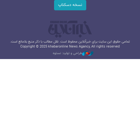
نسخه دسکتاپ
تمامی حقوق این سایت برای خبرآنلاین محفوظ است. نقل مطالب با ذکر منبع بلامانع است.
Copyright © 2025 khabaronline News Agancy, All rights reserved
طراحی و تولید: نستوه