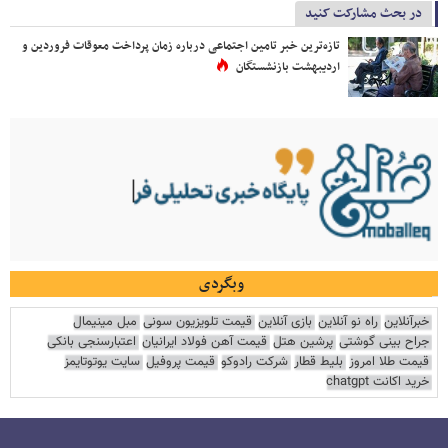
در بحث مشارکت کنید
تازه‌ترین خبر تامین اجتماعی درباره زمان پرداخت معوقات فروردین و
اردیبهشت بازنشستگان
وبگردی
خبرآنلاین
راه نو آنلاین
بازی آنلاین
قیمت تلویزیون سونی
مبل مینیمال
جراح بینی گوشتی
پرشین هتل
قیمت آهن فولاد ایرانیان
اعتبارسنجی بانکی
قیمت طلا امروز
بلیط قطار
شرکت رادوکو
قیمت پروفیل
سایت یوتوتایمز
خرید اکانت chatgpt