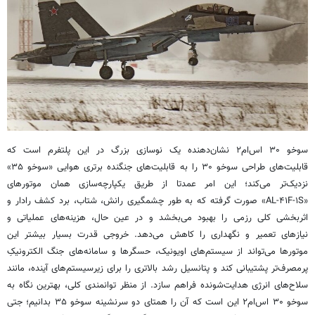
سوخو ۳۰ اس‌ام۲ نشان‌دهنده یک نوسازی بزرگ در این پلتفرم است که
قابلیت‌های طراحی سوخو ۳۰ را به قابلیت‌های جنگنده برتری هوایی «سوخو ۳۵»
نزدیک‌تر می‌کند؛ این امر عمدتا از طریق یکپارچه‌سازی همان موتورهای
«AL-۴۱F-۱S» صورت گرفته که به طور چشمگیری رانش، شتاب، برد کشف رادار و
اثربخشی کلی رزمی را بهبود می‌بخشد و در عین حال، هزینه‌های عملیاتی و
نیازهای تعمیر و نگهداری را کاهش می‌دهد. خروجی قدرت بسیار بیشتر این
موتورها می‌تواند از سیستم‌های اویونیک، حسگرها و سامانه‌های جنگ الکترونیکِ
پرمصرف‌تر پشتیبانی کند و پتانسیل رشد بالاتری را برای زیرسیستم‌های آینده، مانند
سلاح‌های انرژی هدایت‌شونده فراهم سازد. از منظر توانمندی کلی، بهترین نگاه به
سوخو ۳۰ اس‌ام۲ این است که آن را همتای دو سرنشینه سوخو ۳۵ بدانیم؛ جتی