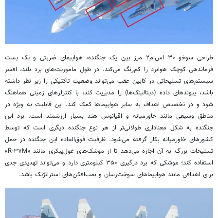
طراحی سوخو ۳۰ اس‌ام۲ مرز بین یک جنگنده، هواپیمای ضربتی و یک پست
فرماندهی کوچک هوابرد را کم‌رنگ می‌کند. در طول ماموریت‌های برد بلند، افسر
سیستم‌های تسلیحاتی در کابین عقب می‌تواند وضعیت تاکتیکی را زیر نظر داشته
باشد، پیوندهای داده (دیتالینک‌ها) را مدیریت کند، با کنترلرهای زمینی هماهنگ
شود و در تخصیص اهداف به سایر هواپیماها کمک کند. این قابلیت به ویژه در
مناطق وسیعی مانند خاورمیانه و اقیانوس هند بسیار ارزشمند است. برد این
جنگنده به شکل معناداری طولانی‌تر از هر نوع جنگنده دیگری است که توسط
کشورهای خاورمیانه بکار گرفته می‌شود. ظرفیت فوق‌العاده این جنگنده در حمل
تسلیحات بزرگ به آن اجازه می‌دهد تا از موشک‌های غول‌پیکری مانند «R-۳۷M»
استفاده کند؛ موشکی که برد درگیری ۳۵۰ کیلومتری دارد و می‌تواند تهدیدی جدی
برای اهدافی مانند هواپیماهای سوخت‌رسان و بمب‌افکن‌های استراتژیک باشد.