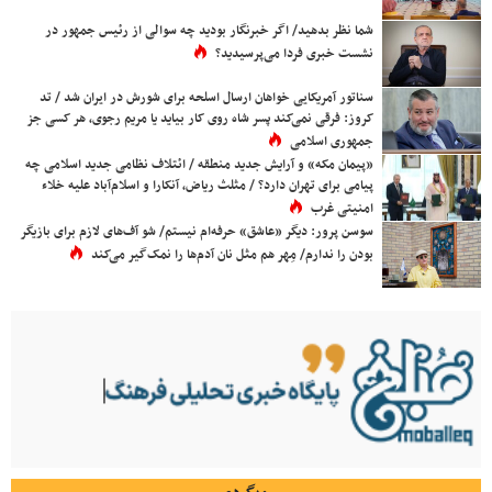
شما نظر بدهید/ اگر خبرنگار بودید چه سوالی از رئیس جمهور در
نشست خبری فردا می‌پرسیدید؟
سناتور آمریکایی خواهان ارسال اسلحه برای شورش در ایران شد / تد
کروز: فرقی نمی‌کند پسر شاه روی کار بیاید یا مریم رجوی، هر کسی جز
جمهوری اسلامی
«پیمان مکه» و آرایش جدید منطقه / ائتلاف نظامی جدید اسلامی چه
پیامی برای تهران دارد؟ / مثلث ریاض، آنکارا و اسلام‌آباد علیه خلاء
امنیتی غرب
سوسن پرور: دیگر «عاشق» حرفه‌ام نیستم/ شو آف‌های لازم برای بازیگر
بودن را ندارم/ مِهر هم مثل نان آدم‌ها را نمک‌گیر می‌کند