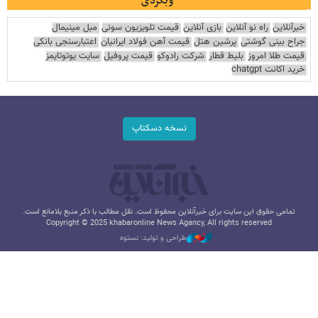
وبگردی
خبرآنلاین
راه نو آنلاین
بازی آنلاین
قیمت تلویزیون سونی
مبل مینیمال
جراح بینی گوشتی
پرشین هتل
قیمت آهن فولاد ایرانیان
اعتبارسنجی بانکی
قیمت طلا امروز
بلیط قطار
شرکت رادوکو
قیمت پروفیل
سایت یوتوتایمز
خرید اکانت chatgpt
نسخه دسکتاپ
تمامی حقوق این سایت برای خبرآنلاین محفوظ است. نقل مطالب با ذکر منبع بلامانع است.
Copyright © 2025 khabaronline News Agancy, All rights reserved
طراحی و تولید: نستوه