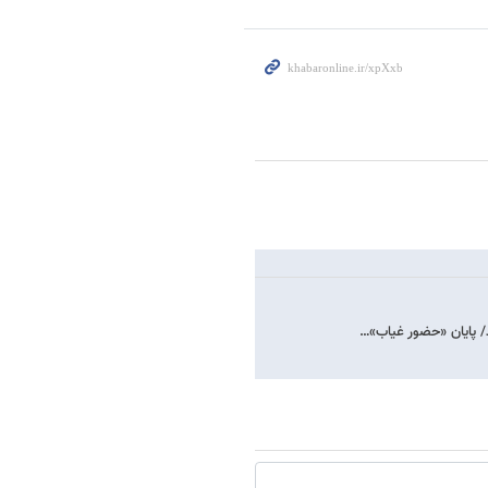
د/ پایان «حضور غیاب»…