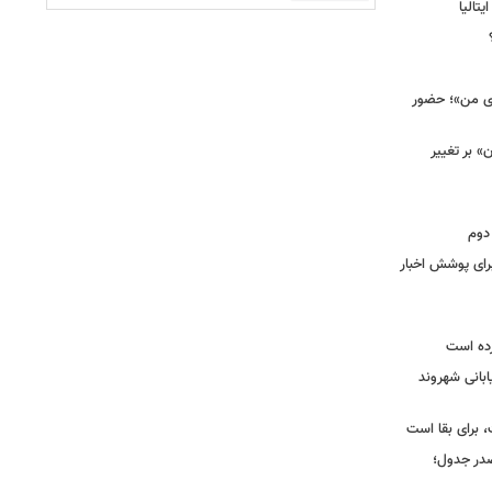
یتالیا
وی من»؛ حضور
 بر تغییر
دوم
برای پوشش اخبار
رده است
ابانی شهروند
 برای بقا است
صدر جدول؛