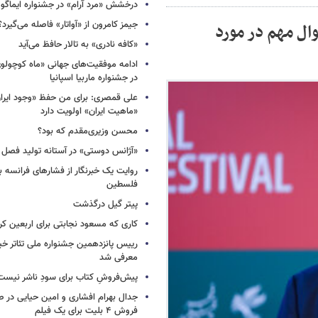
درخشش «مرد آرام» در جشنواره ایماگو ا
جیمز کامرون از «آواتار» فاصله می‌گیرد؟
ال مهم در مورد
«کافه نادری» به تالار حافظ می‌آید
ادامه موفقیت‌های جهانی «ماه کوچول
در جشنواره ماربیا اسپانیا
علی قمصری: برای من حفظ «وجود ایران»
«ماهیت ایران» اولویت دارد
محسن وزیری‌مقدم که بود؟
«آژانس دوستی» در آستانه تولید فصل 
روایت یک خبرنگار از فشارهای فرانسه 
فلسطین
پیتر گیل درگذشت
کاری که مسعود نجابتی برای اربعین ک
رییس پانزدهمین جشنواره ملی تئاتر خی
معرفی شد
پیش‌فروشِ کتاب برای سودِ ناشر نیست،
جدال بهرام افشاری و امین حیایی در 
فروش ۴ بلیت برای یک فیلم