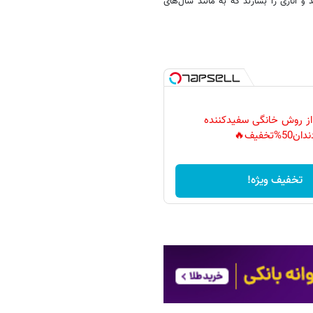
 آثاری را بسازند که به مانند سال‌های
 از روش خانگی سفیدکننده
دان50%تخفیف🔥
تخفیف ویژه!