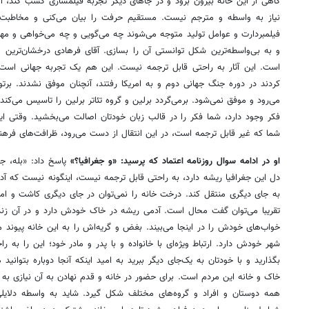
گاهی از این خانه بیرون برود و در جاهای دیگر تجربه فیلمسازی کسب کند، ا
نیاز به واسطه و مترجم نیست. مستقیم حرفت را بیان می‌کنی و مخاطبت م
فیلمبردارت و عوامل تولید متوجه می‌شوند چه می‌گویی و چه می‌خواهی و مهم‌
و به بی‌واسطه‌ترین شکل توانستی آن را بسازی. آقای فرهادی درخشان‌ترین و ت
است. این آثار به راحتی قابل ترجمه نیست. این هم یک تجربه جهانی است. 
کردند در دوره جنگ جهانی دوم و به امریکا رفتند، آنچنان موفق نشدند. برت
می‌رود و موفق نمی‌شود. برمی‌گردد برلین و گروه تئاتر برلین را تاسیس می‌کند
فکر وجود دارد، شما فکر را در قالب زبان خودتان اصالت می‌بخشید. وقتی 
شما که غیر قابل ترجمه است، در این انتقال از دست می‌رود، ظرافت‌های فرهن
او در ادامه سوال روزنامه اعتماد که پرسید: «و جغرافیا؟»
پاسخ داد: «بله، ج
دل این جغرافیا ریشه دارد، به راحتی قابل ترجمه نیست، اینگونه نیست که آدم
به جای دیگری منتقل کند. درخت خانه را نمی‌توان در جای دیگری کاشت و ا
تقریبا می‌توان گفت محال است. آدمی ریشه در خاک خودش دارد و در آن زند
خواب‌های خودش‌ را در اینجا می‌بیند. بغض و گریه‌اش را به این خانه پیوند 
شهر خودش دارد. ارتباط ویژه‌ای با خانواده و با پدر و مادر خود؛ این را به 
بگذارید و با خودتان به یک‌جای دیگر ببرید به امید اینکه آنجا دوباره بتوانید
خاک و خانه این مردم است. برای حضور در خانه و قدم نهادن به آن‌ نیازی به 
همه دوستان و افراد و گروه‌های مختلف شکل گیرد. شاید به واسطه دلایلی 