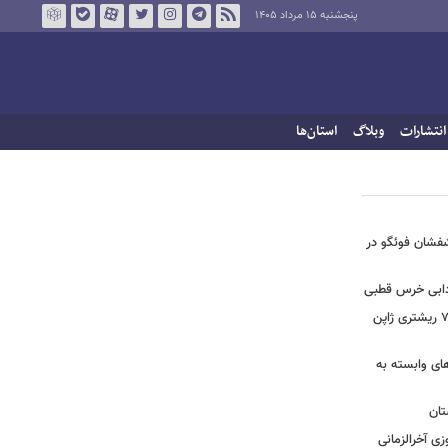
پنجشنبه ۱۵ مرداد ۱۴۰۵
انتشارات
وبلاگ
استان‌ها
تشفشان فوئگو در
ادابی خرس قطبی
ببینید | ویدئویی جدید از لحظه زلزله ۷.۱ ریشتری ژاپن
های وابسته به
تان
زی آخرالزمانی