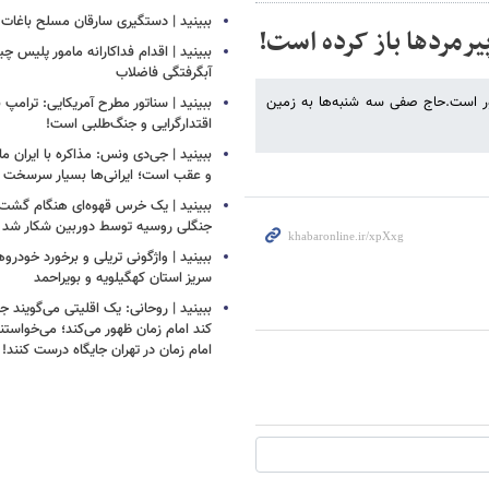
ببینید | دستگیری سارقان مسلح باغات ا
پیرمردها باز کرده است!
ببینید | اقدام فداکارانه مامور پلیس 
آبگرفتگی فاضلاب
چطور است.حاج صفی سه شنبه‌ها به زمین
ببینید | سناتور مطرح آمریکایی: ترامپ 
اقتدارگرایی و جنگ‌طلبی است!
ببینید | جی‌دی ونس: مذاکره با ایران ما
و عقب است؛ ایرانی‌ها بسیار سرسخت
ببینید | یک خرس قهوه‌ای هنگام گشت‌ز
جنگلی روسیه توسط دوربین شکار شد
ببینید | واژگونی تریلی و برخورد خودروه
سریز استان کهگیلویه و بویراحمد
ببینید | روحانی: یک اقلیتی می‌گویند ج
کند امام زمان ظهور می‌کند؛ می‌خواستن
امام زمان در تهران جایگاه درست کنند!