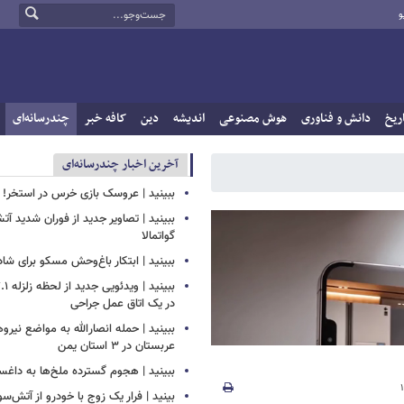
و
ریخ
دانش و فناوری
هوش مصنوعی
اندیشه
دین
کافه خبر
چندرسانه‌ای
آخرین اخبار چندرسانه‌ای
ببینید | عروسک بازی خرس در استخر!
ببینید | تصاویر جدید از فوران شدید آ
گواتمالا
ببینید | ابتکار باغ‌وحش مسکو برای ش
در یک اتاق عمل جراحی
ببینید | حمله انصارالله به مواضع نیرو
عربستان در ۳ استان یمن
ببینید | هجوم گسترده ملخ‌ها به داغس
بینید | فرار یک زوج با خودرو از آتش‌سو