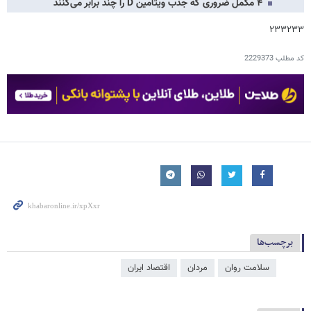
۴ مکمل ضروری که جذب ویتامین D را چند برابر می‌کنند
۲۳۳۲۳۳
کد مطلب
2229373
برچسب‌ها
سلامت روان
مردان
اقتصاد ایران