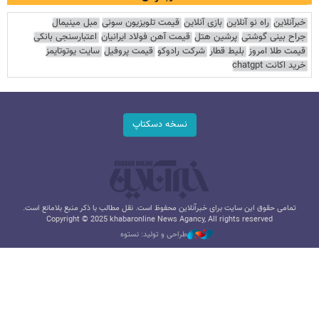
خبرآنلاین
راه نو آنلاین
بازی آنلاین
قیمت تلویزیون سونی
مبل مینیمال
جراح بینی گوشتی
پرشین هتل
قیمت آهن فولاد ایرانیان
اعتبارسنجی بانکی
قیمت طلا امروز
بلیط قطار
شرکت رادوکو
قیمت پروفیل
سایت یوتوتایمز
خرید اکانت chatgpt
نسخه دسکتاپ
تمامی حقوق این سایت برای خبرآنلاین محفوظ است. نقل مطالب با ذکر منبع بلامانع است.
Copyright © 2025 khabaronline News Agancy, All rights reserved
طراحی و تولید: نستوه