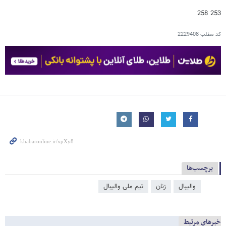
253 258
کد مطلب
2229408
برچسب‌ها
والیبال
زنان
تیم ملی والیبال
خبرهای مرتبط