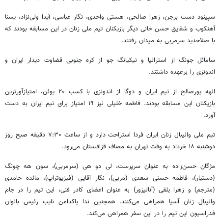
سپینود دست برجن، زهرا صالحی، هستی واحدی، نگار عباسی، آیدا ولی‌نژاد، یسنا
آهنکوب و شقایق حسن خانی دیگر بازیکنان تیم ملی زنان در این مسابقه بودند که
با صلاحدید سرمربی به میدان رفتند.
سامائل جونگ از استرالیا و نیکیانگ جو از کره جنوبی قضاوت دیدار ایران و
اندونزی را برعهده داشتند.
الهه پورصالح از تیم ایران و دوگا از اندونزی با کسب ۲۰ پوئن، امتیازآورترین
بازیکنان این مسابقه بودند. فاطمه خلیلی نیز ۱۹ امتیاز برای تیم ایران به دست
آورد.
تیم ملی والیبال زنان ایران فردا استراحت دارد و از ساعت ۷:۳۰ دقیقه صبح روز
دوشنبه ۱۸ خرداد به وقت تهران به مصاف قزاقستان می‌رود.
مژگان حسن‌زاده به عنوان سرپرست، لی دو هی (سرمربی)، سون هه چونگ
(دستیار)، فاطمه حسنی سعدی (مربی)، نگار آقایی (فیزیوتراپ)، مائده حامدی
(مترجم) و زهرا یلقی (آنالیزور) به عنوان اعضای کادر فنی، این تیم را در جام
والیبال زنان آسیا همراهی می‌کنند. همچنین ندا پاکدامن نایب رئیس بانوان
فدراسیون این تیم را در این سفر همراهی می‌کند.