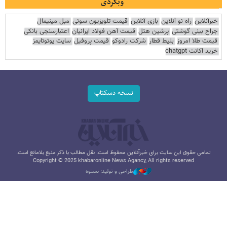
وبگردی
خبرآنلاین
راه نو آنلاین
بازی آنلاین
قیمت تلویزیون سونی
مبل مینیمال
جراح بینی گوشتی
پرشین هتل
قیمت آهن فولاد ایرانیان
اعتبارسنجی بانکی
قیمت طلا امروز
بلیط قطار
شرکت رادوکو
قیمت پروفیل
سایت یوتوتایمز
خرید اکانت chatgpt
نسخه دسکتاپ
تمامی حقوق این سایت برای خبرآنلاین محفوظ است. نقل مطالب با ذکر منبع بلامانع است.
Copyright © 2025 khabaronline News Agancy, All rights reserved
طراحی و تولید: نستوه