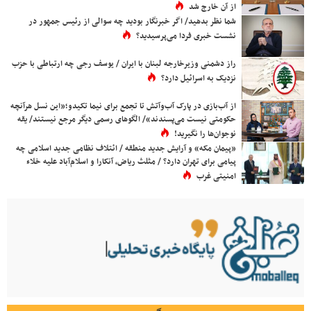
از آن خارج شد
شما نظر بدهید/ اگر خبرنگار بودید چه سوالی از رئیس جمهور در
نشست خبری فردا می‌پرسیدید؟
راز دشمنی وزیرخارجه لبنان با ایران / یوسف رجی چه ارتباطی با حزب
نزدیک به اسرائیل دارد؟
از آب‌بازی در پارک آب‌وآتش تا تجمع برای نیما تکیدو؛«این نسل هرآنچه
حکومتی نیست می‌پسندند»/ الگوهای رسمی دیگر مرجع نیستند/ یقه
نوجوان‌ها را نگیرید!
«پیمان مکه» و آرایش جدید منطقه / ائتلاف نظامی جدید اسلامی چه
پیامی برای تهران دارد؟ / مثلث ریاض، آنکارا و اسلام‌آباد علیه خلاء
امنیتی غرب