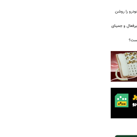
ودرو را روشن
یرفعال و جمینای
یست؟