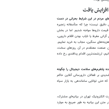
های مردم در این شرایط بحرانی در دست
 دقیق نیست؛ چرا که متأسفانه زنجیره
ور دچار بی‌انضباطی شدیدی است و ناگهان با رشد ۳ برابری قیمت داروها مواجه شدیم. اما در بخش
ت. متأسفانه به دلیل گرانی مفرط یا نایاب بودن اقلام دارویی،
 هزینه‌های سنگین، مجاب به خرید نماییم.
این صنعت معتقدم در آن روزهای سخت،
م، ارزشمندترین اقدام پدافندی رخ داده
ه پلتفرم‌های سلامت دیجیتال را چگونه
دی بر فعالان دارورسانی آنلاین حاکم
ه حتی توانایی ساماندهی به بازار سیاه
ت الکترونیک تهران در بیانیه‌ای مشترک،
ر متن این بیانیه به طور صریح به موارد