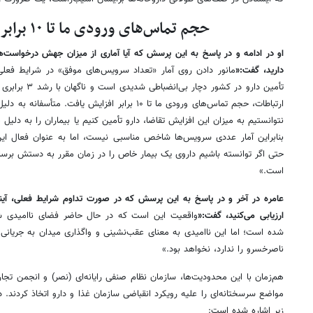
حجم تماس‌های ورودی ما تا ۱۰ برابر افزایش یافت
او در ادامه و در پاسخ به این پرسش که آیا آماری از میزان جهش درخواست‌
دارید، گفت:«
مانور دادن روی آمار «تعداد سرویس‌های موفق» در شرایط فعلی
تأمین دارو در کش
ارتباطات، حجم تماس‌های ورودی ما تا ۱۰ برابر افزایش یاف
نتوانستیم به میزان این افزایش تقاضا، دارو تأمین کنیم یا بیماران را به دلیل
بنابراین آمار عددی سرویس‌ها شاخص مناسبی نیست، اما به عنوان فعال 
حتی اگر توانسته باشیم داروی یک بیمار خاص را در زمان مقرر به دستش برسانی
است.»
عامره در آخر و در پاسخ به این پرسش که در صورت تداوم شرایط فعلی، آیند
ارزیابی می‌کنید، گفت:«
واقعیت این است که در حال حاضر فضای ناامیدی شدی
شده است؛ اما این ناامیدی به معنای عقب‌نشینی و واگذاری میدان به جریانی ک
ناصرخسرو را ندارد، نخواهد بود.»
هم‌زمان با این محدودیت‌ها، سازمان نظام صنفی رایانه‌ای (نصر) و انجمن تجار
مواضع سرسختانه‌ای را علیه رویکرد انقباضی سازمان غذا و دارو اتخاذ کردند. د
زیر اشاره شده است: