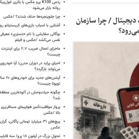
ردمی K100 پرو مکس با باتری غول‌
روانه بازار می‌شود
چرا جلوپنجره‌ها حذف شدند؟ /عکس
دیجیتال / چرا سازمان
آشنایی با اسباب‌ بازی‌های کریستیانو ر
می‌رود؟
نفس می‌کشد /عکس و فیلم
ماجرای اعمال ضریب ۲.۷ برای 
چیست؟
احیای پراید در دوران مدرن؛ آیا خودروی 
می‌تواند بازگردد؟
آپشن‌های ج
تویوتا چیست؟
چگونه حیات‌وحش در آلوده‌ترین منطقه
شد؟
پرواز موفقیت‌آمیز هواپیمای مسافربری چ
بالا /عکس
عکس
تحول بزرگ در آیفون ۱۸ پرو/