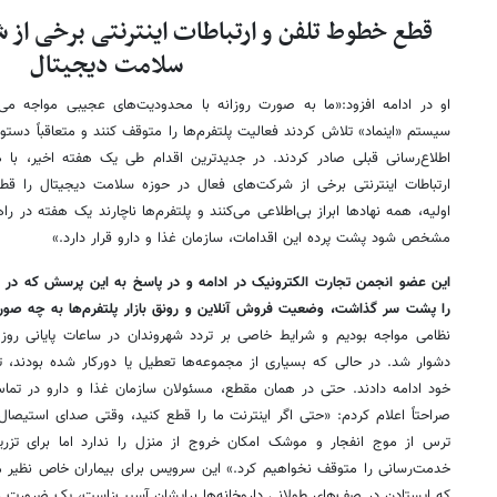
قطع خطوط تلفن و ارتباطات اینترنتی برخی از 
سلامت دیجیتال
او در ادامه افزود:«ما به صورت روزانه با محدودیت‌های عجیبی مواجه می
سیستم «اینماد» تلاش کردند فعالیت پلتفرم‌ها را متوقف کنند و متعاقباً دست
اطلاع‌رسانی قبلی صادر کردند. در جدیدترین اقدام طی یک هفته اخیر، ب
ارتباطات اینترنتی برخی از شرکت‌های فعال در حوزه سلامت دیجیتال را قطع 
اولیه، همه نهادها ابراز بی‌اطلاعی می‌کنند و پلتفرم‌ها ناچارند یک هفته در ر
مشخص شود پشت پرده این اقدامات، سازمان غذا و دارو قرار دارد.»
این عضو انجمن تجارت الکترونیک در ادامه و در پاسخ به این پرسش که در هف
را پشت سر گذاشت، وضعیت فروش آنلاین و رونق بازار پلتفرم‌ها به چه صور
نظامی مواجه بودیم و شرایط خاصی بر تردد شهروندان در ساعات پایانی روز ح
دشوار شد. در حالی که بسیاری از مجموعه‌ها تعطیل یا دورکار شده بودند،
خود ادامه دادند. حتی در همان مقطع، مسئولان سازمان غذا و دارو در تما
صراحتاً اعلام کردم: «حتی اگر اینترنت ما را قطع کنید، وقتی صدای استیصال 
ترس از موج انفجار و موشک امکان خروج از منزل را ندارد اما برای تزری
خدمت‌رسانی را متوقف نخواهیم کرد.» این سرویس برای بیماران خاص نظیر مبت
که ایستادن در صف‌های طولانی داروخانه‌ها برایشان آسیب‌زاست، یک ضرورت ز