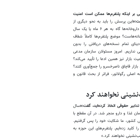
 بر اینکه پلتفرم‌ها ممکن است امنیت
ت:«
این پرسش را باید به نحو دیگری از
خود سازمان غذا و دارو مطرح کرد؛ این سازمان که بازرسی‌های نوبتی آن از داروخانه‌ها گاه به هر ۶ ماه یا یک سال
نه‌هاست؟ موضع پلتفرم‌ها کاملاً شفاف
یتای تمام نسخه‌های دریافتی را بدون
 نداریم. امروز مسئولان سازمان مدعی
 بازار نیز همین ادعا را تأیید می‌کند؟
 بازار قاچاق ناصرخسرو را جمع‌آوری کنند؟
اصلی رگولاتور، فراتر از بحث قانون و
نشینی نخواهند کرد
ابیر حقوقی اتخاذ کرده‌اید، گفت:«
سال
 غذا و دارو منجر شد. در آن مقطع با
ص کشور، ما شکایت خود را پس گرفتیم.
 کلید زده‌ایم. پلتفرم‌های این حوزه به
‌نشینی نخواهند کرد.»