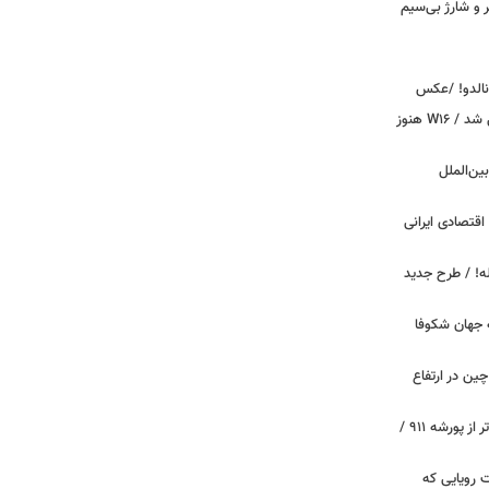
پیکر و شارژ بی‌سیم
ونالدو! /عکس
بوگاتی سفارشی با نام «دِستِریِر» معرفی شد / W۱۶ هنوز
اینترنت بین‌الملل
اقتصادی ایرانی
دید برای خودروهای ۲۰ ساله! / طرح جدید
 جهان شکوفا
ین در ارتفاع
پیچ‌های ۳۱ میلیارد تومانی پاگانی، گران‌تر از پورشه ۹۱۱ /
 سه قابلیت رویایی که