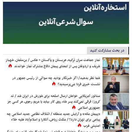
در بحث مشارکت کنید
نماز جماعت سران ترکیه، عربستان و پاکستان + عکس / بن‌سلمان، شهباز
شریف و اردوغان پس از امضای پیمان دفاع مشترک نماز خواندند
شما نظر بدهید/ اگر خبرنگار بودید چه سوالی از رئیس جمهور در
نشست خبری فردا می‌پرسیدید؟
سناتور آمریکایی خواهان ارسال اسلحه برای شورش در ایران شد / تد
کروز: فرقی نمی‌کند پسر شاه روی کار بیاید یا مریم رجوی، هر کسی جز
جمهوری اسلامی
«پیمان مکه» و آرایش جدید منطقه / ائتلاف نظامی جدید اسلامی چه
پیامی برای تهران دارد؟ / مثلث ریاض، آنکارا و اسلام‌آباد علیه خلاء
امنیتی غرب
سوسن پرور: دیگر «عاشق» حرفه‌ام نیستم/ شو آف‌های لازم برای بازیگر