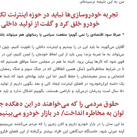
من به این نتیجه نرسیده‌ام.
تجربه خودروسازی‌ها نباید در حوزه اینترنت تکرا
خودرو خلق کرد و گفت از تولید داخلی 
* صرفا سود اقتصادی را نمی گویم؛ منفعت سیاسی یا رسانهای هم میتواند باشد
آقایان می‌گویند ما باید این در را ببندیم و اینترنت داخلی را تقویت کنیم، چو
می‌تواند به ما ضربه بزند؛ پس باید از این لحاظ خودمان را ایمن کنیم، این در 
قوی شود که کارها پیش برود. البته ما هم در مجلس حتماً موافق هستیم که ای
تا در شرایط مخاطره‌آمیز (مثل همین اتفاقاتی که در جنگ سوم و جنگ رمضان ر
اجتماعی و بستر معیشتمان را حفظ کنیم. اما این نباید بهانه‌ای شود که شما هم
یک «شبه ایران‌خودرو» در فضای اینترنت ایجاد کنی و بعد بگویی داریم از تولید
۵۰ سال است پدرشان درمی‌آید و ناراضی هستند، بگوییم اشکال ندارد و باید هزینه‌اش را بدهند!
حقوق مردمی را که می‌خواهند در این دهکده ج
توان به مخاطره انداخت/ در بازار خودرو می‌بین
ما این مدل را در بازار خودرو داریم و الان زجری را که مردم می‌کشند می‌بینیم؛ 
آینه عبرتی شود. خاستگاه دیدگاهی این افراد بیشتر برگرفته از این فضای فکری