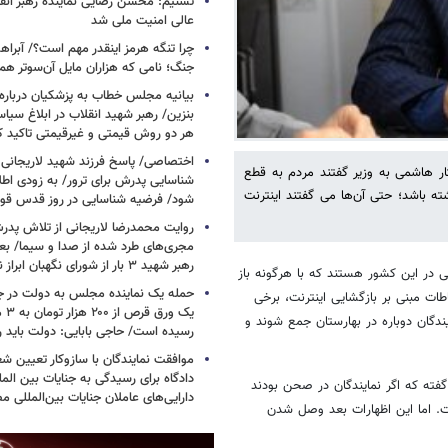
تسنیم: محسن رضایی نماینده رهبر انق
عالی امنیت ملی شد
چرا تنگه هرمز اینقدر مهم است؟/ آبراهه
جنگ؛ نامی که هزاران مایل آن‌سوتر هم 
بیانیه مجلس خطاب به پزشکیان دربار
بنزین/ رهبر شهید انقلاب در ابلاغ سیا
هر دو روش قیمتی و غیرقیمتی تاکید کرد
اختصاصی/ پاسخ فرزند شهید لاریجانی 
ار هاشمی به وزیر گفتند مردم به قطع
شناسایی پدرش برای ترور/ به زودی اطل
ته باشد؛ حتی آن‌ها می گفتند اینترنت
شود/ فرضیه شناسایی در روز قدس ق
روایت محمدرضا لاریجانی از تلاش پدر
مجری‌های طرد شده از صدا و سیما/ بعد
رهبر شهید ۳ بار از شورای نگهبان ابراز نارضایتی کردند
تی در این کشور هستند که با هرگونه باز
حمله یک نماینده مجلس به دولت در ج
ات مبنی بر بازگشایی اینترنت، برخی
یک و
ندگان دوباره در بهارستان جمع شوند و
رسیده است/ حاجی بابایی: دولت باید 
موافقت نمایندگان با سازوکار تعیین
دادگاه برای رسیدگی به جنایات بین المل
فته که اگر نمایندگان در صحن بودند
دارایی‌های عاملان جنایات بین‌المللی م
ت. اما این اظهارات بعد وصل شدن