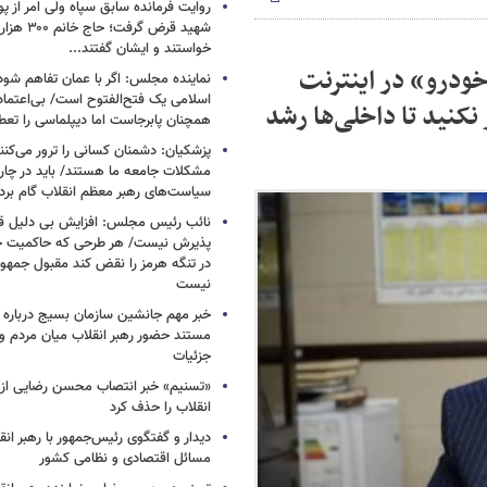
روایت فرمانده سابق سپاه ولی امر از پو
شهید قرض گرف
خواستند و ایشان گفتند...
‌خودرو» در اینترنت
نماینده مجلس: اگر با عمان تفاهم شود
اسلامی یک فتح‌الفتوح است/ بی‌اعتمادی
 نکنید تا داخلی‌ها رشد
همچنان پابرجاست اما دیپلماسی را تعط
پزشکیان: دشمنان کسانی را ترور می‌کنن
مشکلات جامعه ما هستند/ باید در چا
سیاست‌های رهبر معظم انقلاب گام بردا
نائب رئیس مجلس: افزایش بی دلیل قی
پذیرش نیست/ هر طرحی که حاکمیت ج
در تنگه هرمز را نقض کند مقبول جمهور
نیست
خبر مهم جانشین سازمان بسیج درباره ا
مستند حضور رهبر انقلاب میان مردم و 
جزئیات
«تسنیم» خبر انتصاب محسن رضایی از 
انقلاب را حذف کرد
دیدار و گفتگوی رئیس‌جمهور با رهبر انقل
مسائل اقتصادی و نظامی کشور