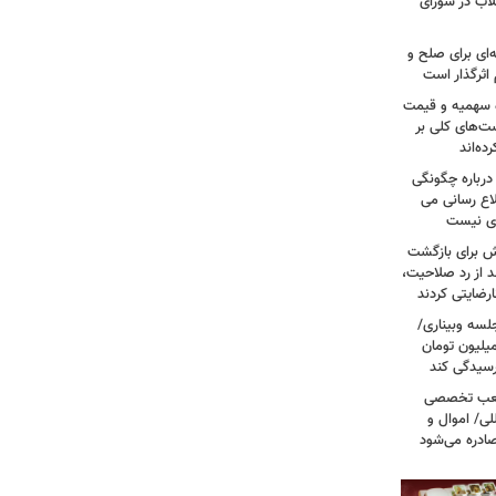
لاب در شورای
‌ای برای صلح و
اثرگذار است
ه سهمیه و قیمت
ست‌های کلی بر
ه‌اند
درباره چگونگی
اع رسانی می
وی نیست
ش برای بازگشت
 از رد صلاحیت،
لسه وبیناری/
رق قرص از ۲۰۰ هزار تومان به ۳ میلیون تومان
رسیدگی کند
 شعب تخصصی
لی/ اموال و
صادره می‌شود