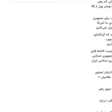
لی که رهبر
ت؛ حاج خانم ۳۰۰ هزار تومان پول از آقا
، برای جمهوری
 به آمریکا
یل نمی‌کنیم
د که گره‌گشای
رچوب
ریم
مت کالاها قابل
مهوری اسلامی
ی اسلامی ایران
نتشار تصاویر
نظامیان +
سوی رهبر
اب درباره