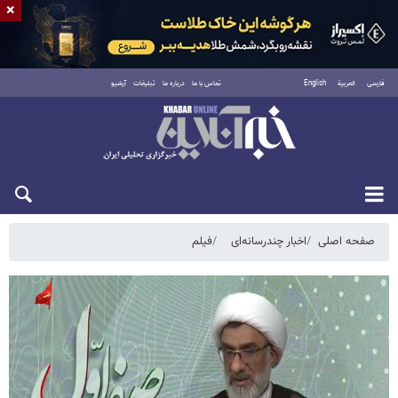
×
فارسی
العربية
English
تماس با ما
درباره ما
تبلیغات
آرشیو
پنجشنبه ۱۵ مرداد ۱۴۰۵
صفحه اصلی
اخبار چندرسانه‌ای
فیلم