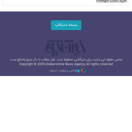
خرید اکانت chatgpt
نسخه دسکتاپ
تمامی حقوق این سایت برای خبرآنلاین محفوظ است. نقل مطالب با ذکر منبع بلامانع است.
Copyright © 2025 khabaronline News Agancy, All rights reserved
طراحی و تولید: نستوه