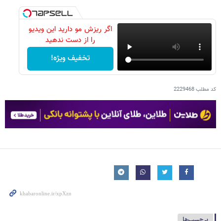
اگر ریزش مو دارید این ویدیو
را از دست ندهید
تخفیف ویژه!
کد مطلب
2229468
برچسب‌ها