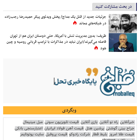
در بحث مشارکت کنید
جزئیات جدید از قتل یک مداح/ پخش ویدئوی پیکر حمیدرضا رجب‌زاده
در شبکه‌های معاند
ظریف: بدون مدیریت تنش با آمریکا، حتی دوستان ایران هم از تهران
فاصله می‌گیرند/ایران نباید در مذاکرات با ترامپ قربانی روسیه و چین
شود
وبگردی
خبرآنلاین
راه نو آنلاین
بازی آنلاین
قیمت تلویزیون سونی
مبل مینیمال
جراح بینی گوشتی
پرشین هتل
قیمت آهن فولاد ایرانیان
اعتبارسنجی بانکی
قیمت طلا امروز
بلیط قطار
شرکت رادوکو
قیمت پروفیل
سایت یوتوتایمز