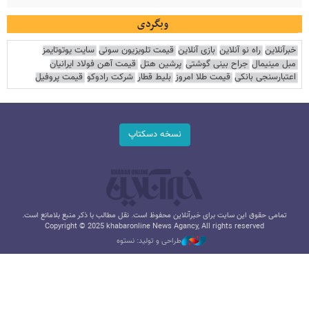
وبگردی
خبرآنلاین
راه نو آنلاین
بازی آنلاین
قیمت تلویزیون سونی
سایت یوتوتایمز
مبل مینیمال
جراح بینی گوشتی
پرشین هتل
قیمت آهن فولاد ایرانیان
اعتبارسنجی بانکی
قیمت طلا امروز
بلیط قطار
شرکت رادوکو
قیمت پروفیل
نسخه دسکتاپ
تمامی حقوق این سایت برای خبرآنلاین محفوظ است. نقل مطالب با ذکر منبع بلامانع است.
Copyright © 2025 khabaronline News Agancy, All rights reserved
طراحی و تولید: نستوه