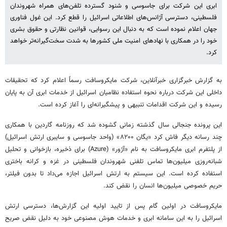
ابری این شرکت برای جاسوسی و شنود گسترده تلفن‌های همراه شهروندان
فلسطینی، دسترسی آژانس‌های اطلاعاتی اسرائیل را قطع کرد. این غول فناوری
جهان اعلام نموده است که به دنبال این رسوایی، قوانین نظارتی و حقوق بشری
خود را در همکاری با نهادهای امنیت ملی کشورها به شدت سخت‌گیرانه‌تر خواهد
کرد.
به گزارش خبرگزاری خبرآنلاین، شرکت مایکروسافت رسماً اعلام کرد که تحقیقات
داخلی این شرکت درباره نحوه استفاده نظامیان اسرائیل از خدمات ابری آن به پایان
رسیده و این شرکت اقدامات تنبیهی و پیشگیرانه‌ای را آغاز کرده است.
این پرونده جنجالی سال گذشته زمانی گشوده شد که روزنامه گاردین با همکاری
چند رسانه دیگر فاش کرد «یگان ۸۲۰۰» (واحد جاسوسی و سایبری ارتش اسرائیل)
از پلتفرم ابری مایکروسافت به نام «آژور» (Azure) برای ذخیره، بازخوانی و تحلیل
شبانه‌روزی میلیون‌ها تماس تلفنی شهروندان فلسطینی در غزه و کرانه باختری
استفاده کرده است. این سیستم به ارتش اسرائیل اجازه می‌داد تا بدون فیلتر،
حریم خصوصی میلیون‌ها انسان را نقض کند.
مایکروسافت در اولین گام پس از تایید اولیه این گزارش‌ها، دسترسی ارتش
اسرائیل را به این سامانه ابری و خدمات هوش مصنوعی خود به دلیل نقض صریح