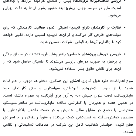
بررسی سخت‌گیرانه قراردادها:
پیش از امضای هرگونه قرارداد با نهادهای
امنیت ملی در سراسر جهان، پیش‌زمینه حقوق بشری آن‌ها به دقت ارزیابی
می‌شود.
نظارت بر کارمندان دارای تاییدیه امنیتی:
نحوه فعالیت کارمندانی که برای
دولت‌های خارجی کار می‌کنند یا از آن‌ها تاییدیه امنیتی دارند، تغییر خواهد
کرد تا وفاداری آن‌ها به قوانین شرکت تضمین شود.
بازرسی دوره‌ای پروژه‌های حساس:
پلتفرم‌های فروخته‌شده در مناطق جنگی
یا پرخطر، به صورت دوره‌ای بازرسی می‌شوند تا اطمینان حاصل شود که از
آن‌ها برای نقض حقوق بشر استفاده نمی‌شود.
موج اعتراضات علیه غول فناوری افشای این همکاری مخفیانه، موجی از اعتراضات
شدید را از سوی سازمان‌های غیردولتی، سهام‌داران و حتی کارمندان خود
مایکروسافت تحت عنوان جنبش «نه به آژور برای آپارتاید» به همراه داشته است.
در همین هفته و هم‌زمان با کنفرانس سالانه مایکروسافت در سانفرانسیسکو،
معترضان با تجمع در مقابل سالن همایش و در دست داشتن پلاکاردهایی با
مضمون «مایکروسافت به نسل‌کشی کمک می‌کند» و «فوراً رابطه‌تان را با اسرائیل
قطع کنید»، خواستار شفافیت کامل این شرکت در معاملات تسلیحاتی و نظامی
شدند.