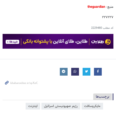
منبع:
theguardian
۲۲۷۲۲۷
کد مطلب
2229480
برچسب‌ها
مایکروسافت
رژیم صهیونیستی اسرائیل
اینترنت