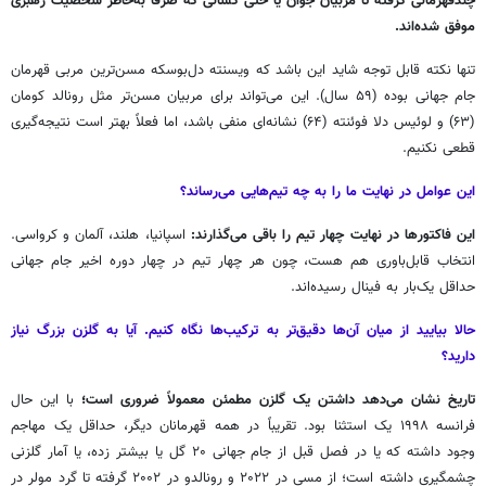
چندقهرمانی گرفته تا مربیان جوان یا حتی کسانی که صرفاً به‌خاطر شخصیت رهبری
موفق شده‌اند.
تنها نکته قابل توجه شاید این باشد که ویسنته دل‌بوسکه مسن‌ترین مربی قهرمان
جام جهانی بوده (۵۹ سال). این می‌تواند برای مربیان مسن‌تر مثل رونالد کومان
(۶۳) و لوئیس دلا فوئنته (۶۴) نشانه‌ای منفی باشد، اما فعلاً بهتر است نتیجه‌گیری
قطعی نکنیم.
این عوامل در نهایت ما را به چه تیم‌هایی می‌رساند؟
این فاکتورها در نهایت چهار تیم را باقی می‌گذارند:
اسپانیا، هلند، آلمان و کرواسی.
انتخاب قابل‌باوری هم هست، چون هر چهار تیم در چهار دوره اخیر جام جهانی
حداقل یک‌بار به فینال رسیده‌اند.
حالا بیایید از میان آن‌ها دقیق‌تر به ترکیب‌ها نگاه کنیم. آیا به گلزن بزرگ نیاز
دارید؟
تاریخ نشان می‌دهد داشتن یک گلزن مطمئن معمولاً ضروری است؛
با این حال
فرانسه ۱۹۹۸ یک استثنا بود. تقریباً در همه قهرمانان دیگر، حداقل یک مهاجم
وجود داشته که یا در فصل قبل از جام جهانی ۲۰ گل یا بیشتر زده، یا آمار گلزنی
چشمگیری داشته است؛ از مسی در ۲۰۲۲ و رونالدو در ۲۰۰۲ گرفته تا گرد مولر در