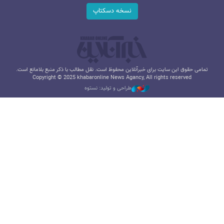
نسخه دسکتاپ
تمامی حقوق این سایت برای خبرآنلاین محفوظ است. نقل مطالب با ذکر منبع بلامانع است.
Copyright © 2025 khabaronline News Agancy, All rights reserved
طراحی و تولید: نستوه