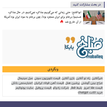
در بحث مشارکت کنید
ابوالفتح: حتی زمانی که می‌گوییم مذاکره نمی‌کنیم، در حال مذاکره
هستیم/ برجام برای ایران معجزه بود/ چون برجام به سود ایران بود آمریکا
از آن خارج شد
وبگردی
خبرآنلاین
راه نو آنلاین
بازی آنلاین
قیمت تلویزیون سونی
مبل مینیمال
جراح بینی گوشتی
پرشین هتل
قیمت آهن فولاد ایرانیان
اعتبارسنجی بانکی
قیمت طلا امروز
بلیط قطار
شرکت رادوکو
قیمت پروفیل
سایت یوتوتایمز
خرید اکانت chatgpt