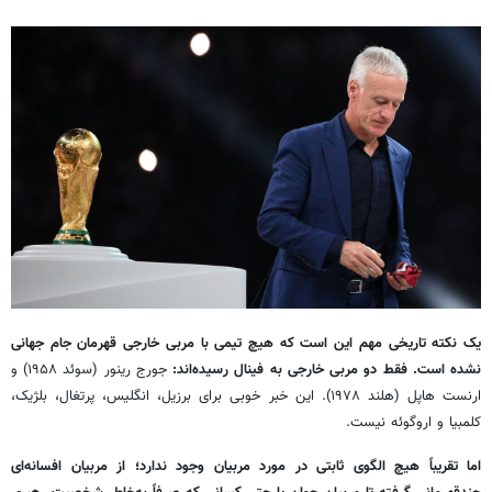
یک نکته تاریخی مهم این است که هیچ تیمی با مربی خارجی قهرمان جام جهانی
نشده است. فقط دو مربی خارجی به فینال رسیده‌اند:
جورج رینور (سوئد ۱۹۵۸) و
ارنست هاپل (هلند ۱۹۷۸). این خبر خوبی برای برزیل، انگلیس، پرتغال، بلژیک،
کلمبیا و اروگوئه نیست.
اما تقریباً هیچ الگوی ثابتی در مورد مربیان وجود ندارد؛ از مربیان افسانه‌ای