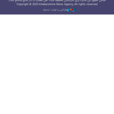
تمامی حقوق این سایت برای خبرآنلاین محفوظ است. نقل مطالب با ذکر منبع بلامانع است.
Copyright © 2025 khabaronline News Agancy, All rights reserved
طراحی و تولید: نستوه