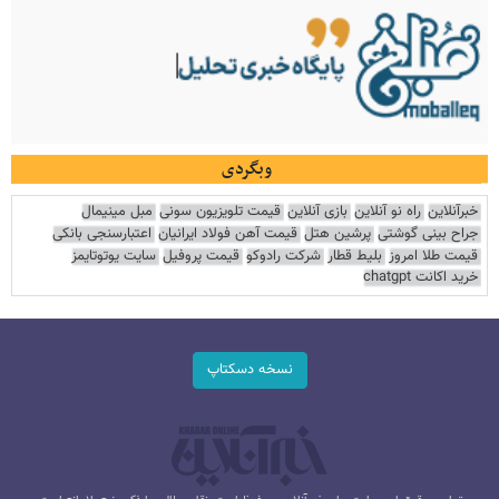
وبگردی
خبرآنلاین
راه نو آنلاین
بازی آنلاین
قیمت تلویزیون سونی
مبل مینیمال
جراح بینی گوشتی
پرشین هتل
قیمت آهن فولاد ایرانیان
اعتبارسنجی بانکی
قیمت طلا امروز
بلیط قطار
شرکت رادوکو
قیمت پروفیل
سایت یوتوتایمز
خرید اکانت chatgpt
نسخه دسکتاپ