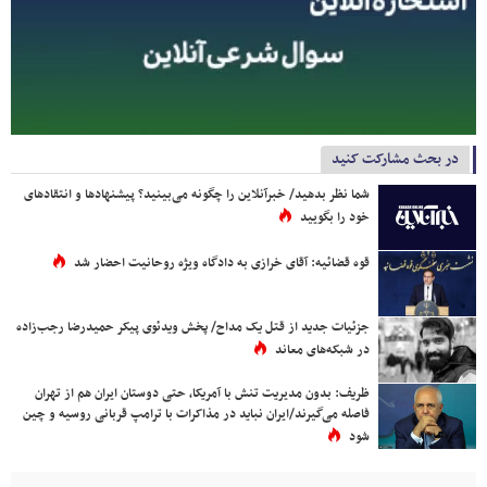
در بحث مشارکت کنید
شما نظر بدهید/ خبرآنلاین را چگونه می‌بینید؟ پیشنهادها و انتقادهای
خود را بگویید
قوه قضائیه: آقای خرازی به دادگاه ویژه روحانیت احضار شد
جزئیات جدید از قتل یک مداح/ پخش ویدئوی پیکر حمیدرضا رجب‌زاده
در شبکه‌های معاند
ظریف: بدون مدیریت تنش با آمریکا، حتی دوستان ایران هم از تهران
فاصله می‌گیرند/ایران نباید در مذاکرات با ترامپ قربانی روسیه و چین
شود