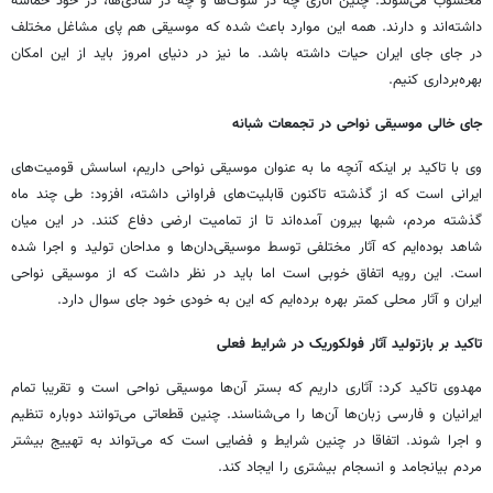
محسوب می‌شوند. چنین آثاری چه در سوگ‌ها و چه در شادی‌ها، در خود حماسه
داشته‌اند و دارند. همه این موارد باعث شده که موسیقی هم پای مشاغل مختلف
در جای جای ایران حیات داشته باشد. ما نیز در دنیای امروز باید از این امکان
بهره‌برداری کنیم.
جای خالی موسیقی نواحی در تجمعات شبانه
وی با تاکید بر اینکه آنچه ما به عنوان موسیقی نواحی داریم، اساسش قومیت‌های
ایرانی است که از گذشته تاکنون قابلیت‌های فراوانی داشته، افزود: طی چند ماه
گذشته مردم، شبها بیرون آمده‌اند تا از تمامیت ارضی دفاع کنند. در این میان
شاهد بوده‌ایم که آثار مختلفی توسط موسیقی‌دان‌ها و مداحان تولید و اجرا شده
است. این رویه اتفاق خوبی است اما باید در نظر داشت که از موسیقی نواحی
ایران و آثار محلی کمتر بهره برده‌ایم که این به خودی خود جای سوال دارد.
تاکید بر بازتولید آثار فولکوریک در شرایط فعلی
مهدوی تاکید کرد: آثاری داریم که بستر آن‌ها موسیقی نواحی است و تقریبا تمام
ایرانیان و فارسی زبان‌ها آن‌ها را می‌شناسند. چنین قطعاتی می‌توانند دوباره تنظیم
و اجرا شوند. اتفاقا در چنین شرایط و فضایی است که می‌تواند به تهییج بیشتر
مردم بیانجامد و انسجام بیشتری را ایجاد کند.