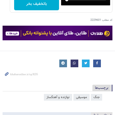
باتخفیف بخر
کد مطلب
2229601
برچسب‌ها
جنگ
موسیقی
نوازنده و آهنگساز