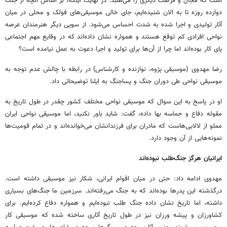
است که مجال و فرصت دیگری را می‌طلبد. در نهایت اینکه، بر اساس آنچه از جنگ
دوازده روزه تا به الان شنیده‌ایم، جای خالی موسیقی‌های فولک و محلی در میان
آثار تولیدی و اجرا شده به شدت احساس می‌شود. از سویی دیگر هنرمندان عرصه
نواحی افرادی کم توقع هستند و همواره نشان داده‌اند که در وقایع مهم اجتماعی
پای کار بوده‌اند اما چرا از آن‌ها برای تولید و اجرا دعوت به عمل نیامده است؟
رضا مهدوی (موسیقی پژوه، نوازنده و کارشناس) در رابطه با چالش‌ عدم توجه به
موسیقی نواحی طی دوران جنگ و پساجنگ به ایلنا توضیحاتی داد.
او در پاسخ به این سوال که موسیقی نواحی مختلف کشور چقدر در طول تاریخ به
مقوله دفاع و حماسه بها داده، گفت: شاید باور نکنید، اما موسیقی نواحی ایران
مملو از لالایی‌هاست که مادران برای فرزندانشان می‌خوانده‌اند و در تمام قومیت‌ها
نمونه‌هایی از آن وجود دارد.
ایرانیان هرگز جنگ‌طلب نبوده‌اند
مهدوی ادامه داد: حتی در میان اقوام ایرانی، شکار نیز موسیقی داشته است.
درگذشته این پدرها بوده‌اند که به جنگ می‌رفته‌اند. سرزمین ما جنگ‌های بسیاری
داشته، اما تاریخ نشان داده جنگ طلب نبوده‌ایم و همواره دفاع کرده‌ایم. برای
کشاورزان و پیشه ورزان نیز در طول تاریخ آثاری ساخته شده که موسیقی کار