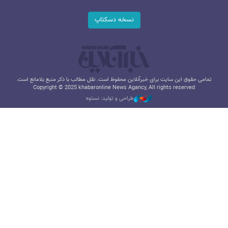
نسخه دسکتاپ
تمامی حقوق این سایت برای خبرآنلاین محفوظ است. نقل مطالب با ذکر منبع بلامانع است.
Copyright © 2025 khabaronline News Agancy, All rights reserved
طراحی و تولید: نستوه