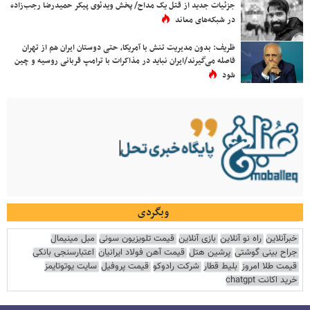
جزئیات جدید از قتل یک مداح/ پخش ویدئوی پیکر حمیدرضا رجب‌زاده
در شبکه‌های معاند
ظریف: بدون مدیریت تنش با آمریکا، حتی دوستان ایران هم از تهران
فاصله می‌گیرند/ایران نباید در مذاکرات با ترامپ قربانی روسیه و چین
شود
وبگردی
خبرآنلاین
راه نو آنلاین
بازی آنلاین
قیمت تلویزیون سونی
مبل مینیمال
جراح بینی گوشتی
پرشین هتل
قیمت آهن فولاد ایرانیان
اعتبارسنجی بانکی
قیمت طلا امروز
بلیط قطار
شرکت رادوکو
قیمت پروفیل
سایت یوتوتایمز
خرید اکانت chatgpt