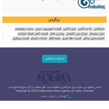
وبگردی
خبرآنلاین
راه نو آنلاین
بازی آنلاین
قیمت تلویزیون سونی
سایت یوتوتایمز
مبل مینیمال
جراح بینی گوشتی
پرشین هتل
قیمت آهن فولاد ایرانیان
اعتبارسنجی بانکی
قیمت طلا امروز
بلیط قطار
شرکت رادوکو
قیمت پروفیل
نسخه دسکتاپ
تمامی حقوق این سایت برای خبرآنلاین محفوظ است. نقل مطالب با ذکر منبع بلامانع است.
Copyright © 2025 khabaronline News Agancy, All rights reserved
طراحی و تولید: نستوه