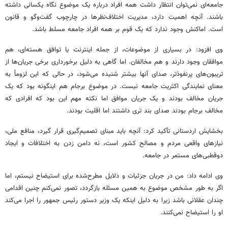
جامعه‌ای نمی‌توان انتظار داشت همه افراد درباره یک موضوع نگاه یکسانی داشته
باشند. آنچه اهمیت دارد، مدیریت اختلاف‌نظرها در چارچوب گفت‌وگو و قانون
است. اماکنش وجود ندارد که یک قوم بر همه افراد جامعه مسلط باشد.
وی افزود: در بسیاری از موضوعات، از جمله اینترنت یا توافق هسته‌ای، هم
موافقان وجود دارند و هم مخالفان. اما گاهی به دلیل برخورداری برخی جریان‌ها از
تریبون‌های پرنفوذتر، صدای آنها بیشتر شنیده می‌شود، در حالی که این لزوماً به
معنای نمایندگی اکثریت جامعه نیست. در موضوع برجام هم اینگونه بود که یک
جریان مخالف بودند و یک جریان موافق اما نکته مهم این بود که افرادی که
مخالف برجام بودند صدای بند تری داشتند اما اقلیت بودند.
بخشایش اردستانی تأکید کرد: آنچه باید مبنای تصمیم‌گیری قرار گیرد، منافع ملی،
نیازهای واقعی مردم و مصالح کشور است، نه دامن زدن به اختلافات و ایجاد
دوقطبی‌های مستمر در جامعه.
وی ادامه داد: من در جریان جزئیات و دلایل مطرح‌شده برای استیضاح نیستم، اما
اگر به طور مشخص موضوع به همین مسئله بازگردد، تصور نمی‌کنم چنین اقدامی
چندان عقلانی باشد زیرا به دلیل اینکه یک وزیر دستور رئیس جمهور را اجرا می‌کند
او را استیضاح نمی‌کنند.