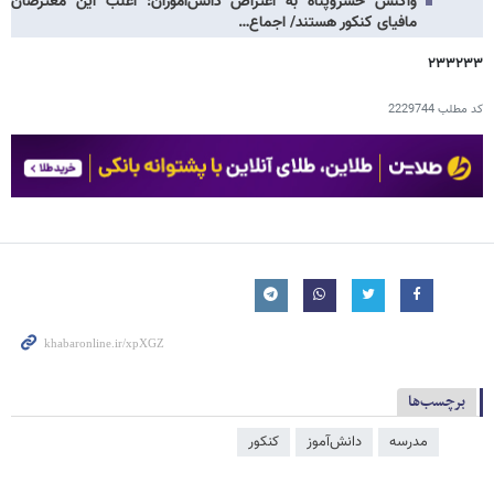
واکنش خسروپناه به اعتراض دانش‌آموزان: اغلب این معترضان
مافیای کنکور هستند/ اجماع…
۲۳۳۲۳۳
کد مطلب
2229744
برچسب‌ها
مدرسه
دانش‌آموز
کنکور