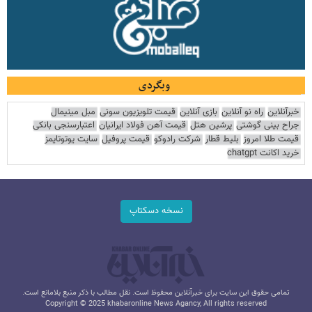
وبگردی
خبرآنلاین
راه نو آنلاین
بازی آنلاین
قیمت تلویزیون سونی
مبل مینیمال
جراح بینی گوشتی
پرشین هتل
قیمت آهن فولاد ایرانیان
اعتبارسنجی بانکی
قیمت طلا امروز
بلیط قطار
شرکت رادوکو
قیمت پروفیل
سایت یوتوتایمز
خرید اکانت chatgpt
نسخه دسکتاپ
تمامی حقوق این سایت برای خبرآنلاین محفوظ است. نقل مطالب با ذکر منبع بلامانع است.
Copyright © 2025 khabaronline News Agancy, All rights reserved