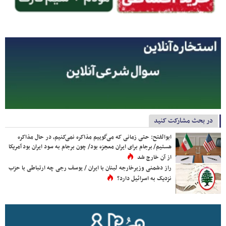
در بحث مشارکت کنید
ابوالفتح: حتی زمانی که می‌گوییم مذاکره نمی‌کنیم، در حال مذاکره
هستیم/ برجام برای ایران معجزه بود/ چون برجام به سود ایران بود آمریکا
از آن خارج شد
راز دشمنی وزیرخارجه لبنان با ایران / یوسف رجی چه ارتباطی با حزب
نزدیک به اسرائیل دارد؟