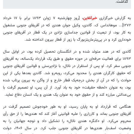
گذاشت.
به گزارش خبرگزاری
خبرآنلاین
، [روز چهارشنبه ۷ ژوئن ۱۸۹۳ برابر با ۱۷ خرداد
۱۲۷۲]... موهانداس ک. گاندی، وکیل جوان هندی که در آفریقای جنوبی مشغول
به کار بود، از تبعیت از قوانین جداسازی نژادی در یک قطار در آفریقای جنوبی
خودداری کرد و در پی‌یترماریتزبورگ با زور از قطار بیرون انداخته شد.
گاندی که در هند متولد شده و در انگلستان تحصیل کرده بود، در اوایل سال
۱۸۹۳ برای فعالیت حرفه‌ای در حوزه حقوق و طبق یک قرارداد یک‌ساله، به آفریقای
جنوبی سفر کرد. او پس از استقرار در ناتال، با نژادپرستی و قوانین آفریقای جنوبی
که حقوق کارگران هندی را محدود می‌کرد، روبه‌رو شد. گاندی بعدها یکی از این
حوادث را که در آن از بخش درجه‌یک قطار خارج و از واگن به بیرون پرتاب شده
بود، به عنوان «لحظه حقیقت» خود به یاد آورد. از آن پس، او تصمیم گرفت با
بی‌عدالتی مبارزه کند و از حقوق خود به عنوان یک هندی و یک انسان دفاع نماید.
هنگامی که قرارداد او به پایان رسید، او به‌ طور خودجوش تصمیم گرفت در
آفریقای جنوبی بماند و کارزاری را علیه قوانینی آغاز کند که هندی‌ها را از حق رأی
محروم می‌کرد. او «کنگره هندی ناتال» را تشکیل داد و توجه جهانیان را به
وضعیت اسف‌بار هندی‌ها در آفریقای جنوبی جلب کرد. در سال ۱۹۰۶، دولت