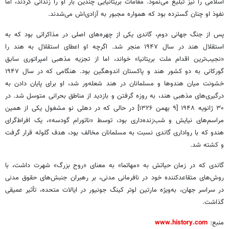
اسلامی را نیز تبلیغ می‌نمود. مقامات بریتانیایی چندین بار او را زندانی کردند، اما
نفوذ او چنان گسترده بود که همواره مجبور به آزادی‌اش می‌شدند.
پس از جنگ جهانی دوم، گاندی یکی از چهره‌های اصلی در مذاکراتی بود که به
استقلال هند در سال ۱۹۴۷ منجر شد. اگرچه او اعطای استقلال به هند را
«نجیب‌ترین اقدام ملت بریتانیا» خواند، اما از تجزیه مذهبی امپراتوری سابق
گورکانی به دو کشور هند و پاکستان اندوهگین بود. هنگامی که در سال ۱۹۴۷
خشونت میان هندوها و مسلمانان در هند شعله‌ور شد، او برای پایان دادن به
درگیری‌های مذهبی هند، به روزه گرفتن و بازدید از مناطق بحرانی متوسل شد. در
۳۰ ژانویه ۱۹۴۸ [۹ بهمن ۱۳۲۶] در حالی که در دهلی نو مشغول یکی از همین
مراسم‌های نیایش و شب‌زنده‌داری بود، توسط «ناتورام گودسه»، یک افراط‌گرای
هندو که با رواداری گاندی نسبت به مسلمانان مخالف بود، هدف گلوله قرار گرفت
و کشته شد.
گاندی که در زمان حیاتش به «مهاتما» به معنای «روح بزرگ» شهرت داشت، با
روش‌های متقاعدکننده خود در نافرمانی مدنی، بر رهبران جنبش‌های حقوق مدنی
در سراسر جهان، به‌ویژه مارتین لوتر کینگ جونیور در ایالات متحده، تأثیر عمیقی
گذاشت.
منبع:
www.history.com