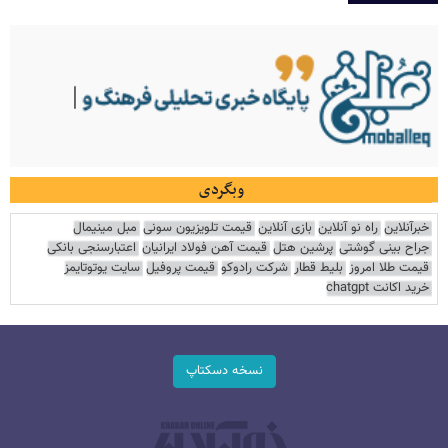
وبگردی
خبرآنلاین
راه نو آنلاین
بازی آنلاین
قیمت تلویزیون سونی
مبل مینیمال
جراح بینی گوشتی
پرشین هتل
قیمت آهن فولاد ایرانیان
اعتبارسنجی بانکی
قیمت طلا امروز
بلیط قطار
شرکت رادوکو
قیمت پروفیل
سایت یوتوتایمز
خرید اکانت chatgpt
نسخه دسکتاپ