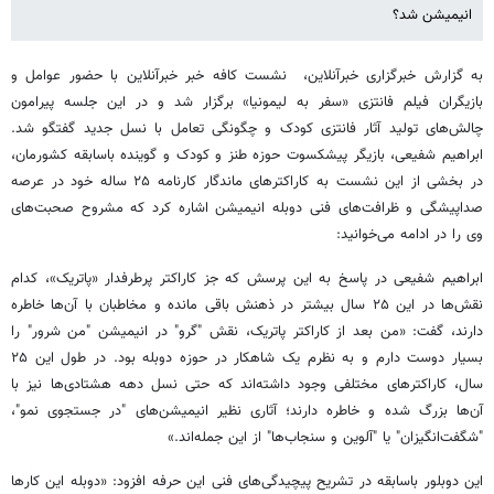
انیمیشن شد؟
به گزارش خبرگزاری خبرآنلاین، نشست کافه خبر خبرآنلاین با حضور عوامل و
بازیگران فیلم فانتزی «سفر به لیمونیا» برگزار شد و در این جلسه پیرامون
چالش‌های تولید آثار فانتزی کودک و چگونگی تعامل با نسل جدید گفتگو شد.
ابراهیم شفیعی، بازیگر پیشکسوت حوزه طنز و کودک و گوینده باسابقه کشورمان،
در بخشی از این نشست به کاراکترهای ماندگار کارنامه ۲۵ ساله خود در عرصه
صداپیشگی و ظرافت‌های فنی دوبله انیمیشن اشاره کرد که مشروح صحبت‌های
وی را در ادامه می‌خوانید:
ابراهیم شفیعی در پاسخ به این پرسش که جز کاراکتر پرطرفدار «پاتریک»، کدام
نقش‌ها در این ۲۵ سال بیشتر در ذهنش باقی مانده و مخاطبان با آن‌ها خاطره
دارند، گفت: «من بعد از کاراکتر پاتریک، نقش "گرو" در انیمیشن "من شرور" را
بسیار دوست دارم و به نظرم یک شاهکار در حوزه دوبله بود. در طول این ۲۵
سال، کاراکترهای مختلفی وجود داشته‌اند که حتی نسل دهه هشتادی‌ها نیز با
آن‌ها بزرگ شده و خاطره دارند؛ آثاری نظیر انیمیشن‌های "در جستجوی نمو"،
"شگفت‌انگیزان" یا "آلوین و سنجاب‌ها" از این جمله‌اند.»
این دوبلور باسابقه در تشریح پیچیدگی‌های فنی این حرفه افزود: «دوبله این کارها