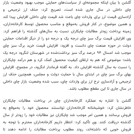
گلشن با بیان اینکه مجموعه‌ای از سیاست‌های حمایتی موجب بهبود وضعیت بازار
چای داخلی در سال جاری شده است، تصریح کرد: حذف ارز ترجیحی و
آزادسازی قیمت ارز برای واردات چای باعث شد قیمت چای داخلی افزایش پیدا کند
و همین موضوع، در کنار فروش به‌موقع و مناسب محصول توسط کارخانه‌داران،
زمینه پرداخت زودتر مطالبات چایکاران نسبت به سال‌های گذشته را فراهم کرد.
وی افزایش قیمت برگ سبز چای درجه یک و درجه دو را از دیگر اقدامات حمایتی
دولت در حوزه صنعت چای دانست و افزود: افزایش قیمت خرید برگ سبز چای
موجب شد امسال ۹۴ درصد برگ سبز برداشت‌شده در شهرستان لنگرود درجه یک
باشد؛ موضوعی که هم به ارتقای کیفیت محصول کمک کرد و هم درآمد چایکاران
را نسبت به سال گذشته افزایش داد. به گفته فرماندار لنگرود، در مجموع، افزایش
بهای برگ سبز چای در ابتدای سال با حمایت دولت و مجلس، همچنین حذف ارز
ترجیحی و آزادسازی نرخ ارز برای واردات چای، سبب شده وضعیت بازار چای داخلی
در سال جاری تا این مقطع مطلوب باشد.
گلشن با اشاره به عملکرد کارخانه‌داران چای در پرداخت مطالبات چایکاران
خاطرنشان کرد: خوشبختانه کارخانه‌داران توانستند محصول خود را به‌موقع به
فروش برسانند و همین امر موجب شد چایکاران نیز مطالبات خود را زودتر از سال
گذشته دریافت کنند. وی تأکید کرد: انتظار داریم کارخانه‌داران محترم با توجه به
فروش خوبی که داشته‌اند، روند مطلوب پرداخت مطالبات را ادامه دهند تا