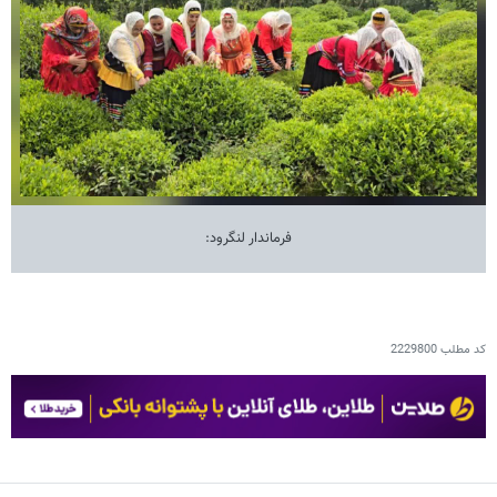
فرماندار لنگرود:
کد مطلب
2229800