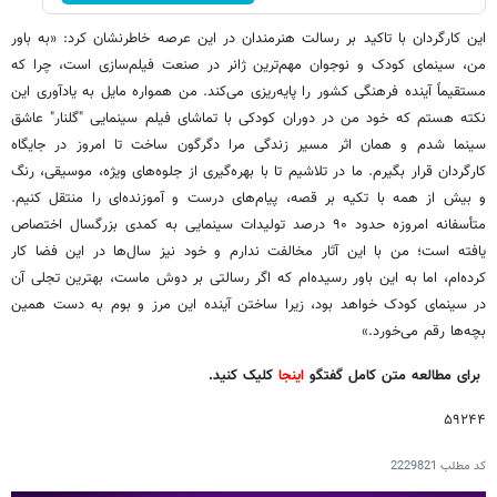
این کارگردان با تاکید بر رسالت هنرمندان در این عرصه خاطرنشان کرد: «به باور
من، سینمای کودک و نوجوان مهم‌ترین ژانر در صنعت فیلم‌سازی است، چرا که
مستقیماً آینده فرهنگی کشور را پایه‌ریزی می‌کند. من همواره مایل به یادآوری این
نکته هستم که خود من در دوران کودکی با تماشای فیلم سینمایی "گلنار" عاشق
سینما شدم و همان اثر مسیر زندگی مرا دگرگون ساخت تا امروز در جایگاه
کارگردان قرار بگیرم. ما در تلاشیم تا با بهره‌گیری از جلوه‌های ویژه، موسیقی، رنگ
و بیش از همه با تکیه بر قصه، پیام‌های درست و آموزنده‌ای را منتقل کنیم.
متأسفانه امروزه حدود ۹۰ درصد تولیدات سینمایی به کمدی بزرگسال اختصاص
یافته است؛ من با این آثار مخالفت ندارم و خود نیز سال‌ها در این فضا کار
کرده‌ام، اما به این باور رسیده‌ام که اگر رسالتی بر دوش ماست، بهترین تجلی آن
در سینمای کودک خواهد بود، زیرا ساختن آینده این مرز و بوم به دست همین
بچه‌ها رقم می‌خورد.»
برای مطالعه متن کامل گفتگو
اینجا
کلیک کنید.
۵۹۲۴۴
کد مطلب
2229821