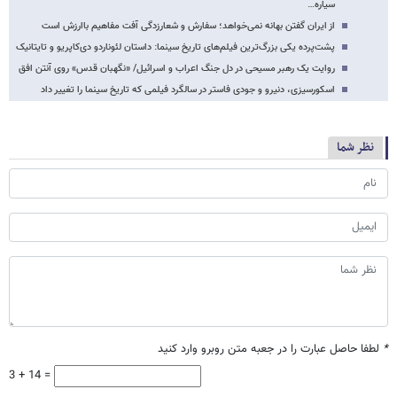
سیاره…
از ایران گفتن بهانه نمی‌خواهد؛ سفارش و شعارزدگی آفت مفاهیم باارزش است
پشت‌پرده یکی بزرگ‌ترین فیلم‌های تاریخ سینما: داستان لئوناردو دی‌کاپریو و تایتانیک
روایت یک رهبر مسیحی در دل جنگ اعراب و اسرائیل/ «نگهبان قدس» روی آنتن افق
اسکورسیزی، دنیرو و جودی فاستر در سالگرد فیلمی که تاریخ سینما را تغییر داد
نظر شما
*
لطفا حاصل عبارت را در جعبه متن روبرو وارد کنید
3 + 14 =