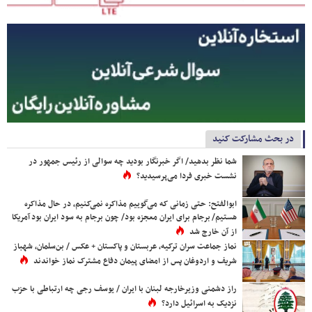
در بحث مشارکت کنید
شما نظر بدهید/ اگر خبرنگار بودید چه سوالی از رئیس جمهور در
نشست خبری فردا می‌پرسیدید؟
ابوالفتح: حتی زمانی که می‌گوییم مذاکره نمی‌کنیم، در حال مذاکره
هستیم/ برجام برای ایران معجزه بود/ چون برجام به سود ایران بود آمریکا
از آن خارج شد
نماز جماعت سران ترکیه، عربستان و پاکستان + عکس / بن‌سلمان، شهباز
شریف و اردوغان پس از امضای پیمان دفاع مشترک نماز خواندند
راز دشمنی وزیرخارجه لبنان با ایران / یوسف رجی چه ارتباطی با حزب
نزدیک به اسرائیل دارد؟