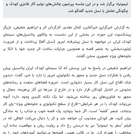
لیمونیا» برگزار شد و در این جلسه پیرامون چالش‌های تولید آثار فانتزی کودک و
چگونگی تعامل با نسل جدید گفتگو شد.
به گزارش خبرگزاری خبرآنلاین، کمال مقدم، کارگردان اثر و ابراهیم شفیعی، بازیگر
پیشکسوت این حوزه، در بخشی از این نشست به واکاوی پتانسیل‌های سینمای
کودک ایران در مواجهه با نسل پیشرفته امروز (نسل آلفا) پرداختند و از ضرورت
اولویت‌بخشی به عنصر قصه و همچنین جزئیات ساخت اثر جدید خود با اتکا بر
جلوه‌های ویژه تصویری سخن گفتند.
ابراهیم شفیعی در پاسخ به این پرسش که آیا سینمای کودک ایران پتانسیل پیش
رفتن با تفکرات نسل جدید و مجهز به تکنولوژی امروز را دارد یا خیر، گفت: «بدون
شک اقناع این نسل کار بسیار دشواری است. امروزه فضاهای متعدد و رسانه‌های
متنوعی در اختیار کودکان قرار دارد و در خارج از مرزها نیز آثار پرهزینه، مجلل و
مجهز به فناوری‌های روز ساخته می‌شود. اما یک نکته کلیدی وجود دارد؛ آنچه
می‌تواند کودک را در هر شرایطی—فارغ از سطح تکنولوژی و جلوه‌های ویژه—پای کار
بنشاند، عنصر "قصه" است. اگر شما بتوانید یک قصه خوب و جذاب را به سادگی
بیان کنید، هر کودکی مجذوب آن خواهد شد و اثر را دنبال می‌کند؛ اتفاقی که در
فیلم "سفر به لیمونیا" نیز به درستی رخ داد و روایت روان و موقعیت ساده آن،
مخاطب را همراه کرد. ما در قالب همین قصه‌ها می‌توانیم آموزه‌های خود را به