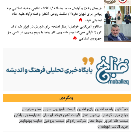
«پیمان مکه» و آرایش جدید منطقه / ائتلاف نظامی جدید اسلامی چه
پیامی برای تهران دارد؟ / مثلث ریاض، آنکارا و اسلام‌آباد علیه خلاء
امنیتی غرب
سناتور آمریکایی خواهان ارسال اسلحه برای شورش در ایران شد / تد
کروز: فرقی نمی‌کند پسر شاه روی کار بیاید یا مریم رجوی، هر کسی جز
جمهوری اسلامی
وبگردی
خبرآنلاین
راه نو آنلاین
بازی آنلاین
قیمت تلویزیون سونی
مبل مینیمال
جراح بینی گوشتی
پرشین هتل
قیمت آهن فولاد ایرانیان
اعتبارسنجی بانکی
قیمت طلا امروز
بلیط قطار
شرکت رادوکو
قیمت پروفیل
سایت یوتوتایمز
خرید اکانت chatgpt