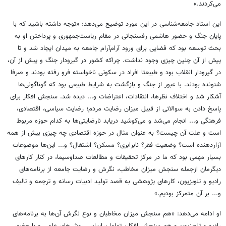
می‌کردند.»
این استاد جامعه‌شناسی در این مورد توضیح می‌دهد: «توجه داشته باشید که با
پایان جنگ و حضور هاشمی رفسنجانی در مقام ریاست‌جمهوری و پرداختن او به
بحث توسعه بود که فضایی برای ورود آرام‌آرام جامعه به میدان ایجاد شد و تا
پیش از آن چنین چیزی وجود نداشت. چراکه کشور در گیرودار جنگ و پیش از آن،
در گیرودار انقلاب بود و طبیعتا افراد در سکوتی ناخواسته فرو رفته بودند و صرفا
شنونده بودند. با عبور از جنگ و بازگشت به شرایط طبیعی بود که گوناگونی‌ها
آشکار شد و اختلاف نظرها، انتقادات، اعتراضات و... دیده شد. سنجش افکار برای
پاسخ دادن به سوالاتی از قبیل میزان رضایت مردم؛ رضایت سیاسی، اقتصادی،
فرهنگی‌ و... انجام می‌شد و می‌کوشید دریابد نارضایتی‌ها به کدام حوزه مربوط
است و علت آن چیست؟ به عنوان مثال در حوزه اقتصادی چه چیزی بیش از همه
آزاردهنده است؟ وضعیت فقر؟ نابرابری؟ مسکن؟ اشتغال؟ و... این‌ها موضوعات
بسیار مهمی بود که ما در مرکز تحقیقات و مطالعات صداوسیما، در کنار کارهای
دیگرمان ازجمله سنجش میزان مخاطب، نگرش و رضایت جامعه از برنامه‌های
رادیو و تلویزیون، کارهای پژوهشی به قصد تولید ادبیات رسانه و ترجمه و تالیف
و... بر آن متمرکز بودیم.»
او ادامه می‌دهد: «هم سنجش میزان مخاطبان و نوع نگرش آن‌ها به برنامه‌های