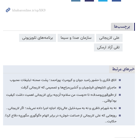
برچسب‌ها
علی لاریجانی
سازمان صدا و سیما
برنامه‌های تلویزیونی
تقی آزاد ارمکی
خبرهای مرتبط
اتاق فکری با حضور رامبد جوان و کیومرث پوراحمد؛ پشت صحنه تبلیغات محبوب
ماجرای تابلوهای فرشچیان و آتشین‌مزاج‌ها و تصمیمی که لاریجانی گرفت
از «قورقوری‌وصدف» تا «دوست من سلام»؛آن‌چه برای لاریجانی اهمیت داشت کیفیت
بود/وقتی…
نه به شهرام ناظری و نه به سیدخلیل عالی‌نژاد اجازه اجرا داده نمی‌شد؛ اگر لاریجانی…
روزهایی که علی لاریجانی از «ساعت خوش» در برابر اتهام «گوگوری مگوری» دفاع کرد/
حکایت…