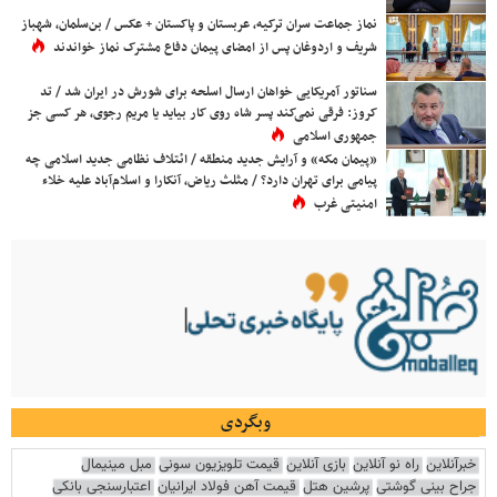
نماز جماعت سران ترکیه، عربستان و پاکستان + عکس / بن‌سلمان، شهباز
شریف و اردوغان پس از امضای پیمان دفاع مشترک نماز خواندند
سناتور آمریکایی خواهان ارسال اسلحه برای شورش در ایران شد / تد
کروز: فرقی نمی‌کند پسر شاه روی کار بیاید یا مریم رجوی، هر کسی جز
جمهوری اسلامی
«پیمان مکه» و آرایش جدید منطقه / ائتلاف نظامی جدید اسلامی چه
پیامی برای تهران دارد؟ / مثلث ریاض، آنکارا و اسلام‌آباد علیه خلاء
امنیتی غرب
وبگردی
خبرآنلاین
راه نو آنلاین
بازی آنلاین
قیمت تلویزیون سونی
مبل مینیمال
جراح بینی گوشتی
پرشین هتل
قیمت آهن فولاد ایرانیان
اعتبارسنجی بانکی