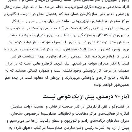
رادیو و تلویزیون و هم سنجش افکار، تماما براساس روش‌های علمی و با حضور
افراد متخصص و پژوهشگران آموزش‌دیده انجام می‌شد. ما مانند دیگر سازمان‌های
پژوهشی معتبر دنیا، سازوکارمان همان بود که به‌عنوان مثال در موسسه گالوپ یا
مراکز سنجش برنامه‌های تلویزیون‌هایی مانند سی‌ان‌ان و بی‌بی‌سی و... به کار
می‌رود. با این حال نتایجی که به دست می‌آمد بعضا می‌توانست در هر دو حوزه؛
چه برای تولیدکنندگان و سازندگان برنامه‌ها و چه برای مدیران، ناخوشایند باشد.
به‌عنوان مثال تولیدکننده‌ای که برنامه‌ای را با صرف هزینه بسیار تولید کرده بود
برای روبه‌رو نشدن با درصد اندک مخاطش، علیه مرکز تحقیقات جوسازی می‌کرد یا
زمانی که اعلام می‌کردیم افکار عمومی از اجرای فلان یا بهمان سیاست ناراضی
است با انکار مدیران مواجه می‌شدیم. البته این‌ها گرفتاری‌هایی است که در ایران
همیشه در عرصه کار پژوهشی وجود داشته است و همواره کسانی هستند که به
مقابله با نتایج کارهای پژوهشی می‌پردازند و این‌طور که معلوم است در آینده هم
همین‌طور خواهد بود.»
آمار ۷۰ درصدی، بیش از یک شوخی نیست
در گفت‌وگو با تقی آزادارمکی در کنار صحبت از نقش و اهمیت «واحد سنجش
افکار» از فعالیت‌های مرکز مطالعات و تحقیقات صداوسیما درخصوص سنجش
میزان مخاطبان برنامه‌های رادیو و تلویزیون و سطح رضایت آن‌ها نیز می‌پرسیم و
پیش از آن، به اشارات رئیس وقتِ سازمان صداوسیما در کتاب «هوای تازه» به