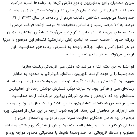
میزان مخاطبان رادیو و تلویزیون و نوع نگرش آن‌ها به برنامه‌ها اشاره می‌کنیم.
دبیر فقید شورای عالی امنیت ملی در جایی که روزنوشت‌هایش در زمان ریاست
صداوسیما می‌نویسد: «شاخص رضایت مردم از برنامه‌ها در سال ۱۳۷۳ از ۶۹
درصد به ۷۲ درصد رسید و براساس تحقیقات ۶۰ درصد اوقات فراغت مردم را
صداوسیما پر می‌کند.» و در جایی دیگر چنین می‌آورد: «میانگین تماشای تلویزیون
روزانه حدود ۲ ساعت است. به ایشان (تقی آزادارمکی) گفته‌ام این موضوع را مرتبا
در هر فصل کنترل نماید. چراکه باتوجه به گسترش برنامه‌های صداوسیما، این
ارزیابی می‌تواند به کار ما جهت‌دهی دهد.»
او ابتدا به این نکته اشاره می‌کند که وقتی علی لاریجانی ریاست سازمان
صداوسیما را بر عهده گرفت، تلویزیون رسانه‌ای غیرفراگیر و محدود به مناطق
شهری بود. آزادارمکی می‌افزاید: «آن‌چه لاریجانی می‌خواست تبدیل این رسانه، به
رسانه‌ای ملی و فراگیر بود. به عبارت دیگر، گسترش پوشش رسانه‌ای اصلی‌ترین
مسئله‌ای بود که لاریجانی و معاون فنی‌اش پیگیری می‌کردند. اراده‌ صداوسیما
مبنی بر تاسیس شبکه‌های شبانه‌روزی، حاصل تاکید ریاست سازمان بود و موجب
شد آرام‌آرام بر مخاطبان این رسانه افزوده شود. آن‌چه در این میان از اهمیتی ویژه
برخوردار بود حاصل همکاری معاونت سیما مبنی بر تولید برنامه‌های خبری و
تحلیلی در کنار تولید سریال‌های الف ویژه بود. پیش از شکل‌گیری پوشش رسانه‌ای
مطلوب و مدنظر لاریجانی اما، صداوسیما طبیعتا با مخاطبانی محدود مواجه بود و