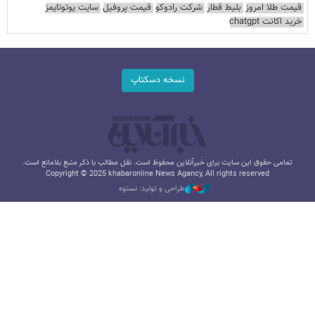
قیمت طلا امروز
بلیط قطار
شرکت رادوکو
قیمت پروفیل
سایت یوتوتایمز
خرید اکانت chatgpt
نسخه دسکتاپ
تمامی حقوق این سایت برای خبرآنلاین محفوظ است. نقل مطالب با ذکر منبع بلامانع است.
Copyright © 2025 khabaronline News Agancy, All rights reserved
طراحی و تولید: نستوه