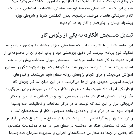
در واقع تعارضات و اختلاف نظرها به اندازه‌ای که امروز مشاهده می‌کنید نبود.
ضمن این که مسئله اصلی جامعه؛ توسعه صنعتی، اقتصادی، اجتماعی و در یک
کلام سازندگی قلمداد می‌شد. درنتیجه، بدون گذاشتن شرط و شروطی ویژه
پیشنهاد ایشان را پذیرفتم و آغاز به کار کردم.»
تبدیل «سنجش افکار» به یکی از رئوس کار
این جامعه‌شناس با اشاره به این که «سنجش میزان مخاطب تلویزیون و رادیو به
تفکیک نوع برنامه نیازمند کار دقیق پژوهشی بود و برای انجام آن از مجموعه‌ای از
افراد دعوت به کار شد» ادامه می‌دهد: «سنجش میزان مخاطب پیش از ما هم
انجام می‌شد اما در دوره ما جدی‌تر شد. به گونه‌ای که روزانه پژوهشگران بسیاری
آموزش می‌دیدند و برای انجام پژوهش روانه سطح شهر می‌شدند و نیروهای
نیازمند آموزش جدیدی جای آن‌ها می‌گرفتند.» در این میان اما کار ویژه‌ای که
آزادارمکی انجام داد تقویت واحد سنجش افکار بود که در موردش چنین می‌گوید:
«آن زمان سنجش افکار کار چندان مرسومی نبود و در توافقی میان من و دکتر
لاریجانی قرار بر این شد که توسط ما در مرکز مطالعات و تحقیقات صداوسیما
انجام شود. ما در مرکز برای راه‌اندازی واحد سنجش افکار از متخصصان آمار و
روش تحقیق بهره گرفته‌ایم و در نهایت کار را در سطح ملی شروع کردیم. قرار بر
این شد که سنجش افکار هر دوشنبه در سطح ملی در مورد موضوعات متعددی
که بعضی از آن‌ها به سفارش دستگاه‌های اجرایی یا مدیریت سازمان صداوسیما