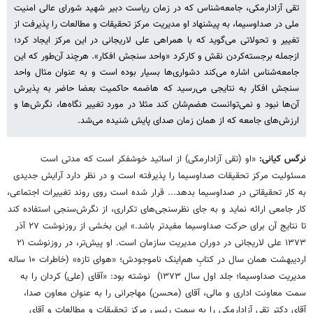
تقی آزادارمکی، جامعه‌شناس که در زمان ریاست دبیر شهید شورای عالی امنیت
ملی در صداوسیما، به پیشنهاد او مدیریت مرکز تحقیقات و مطالعات را پذیرفت از
تغییر و تحولاتی می‌گوید که با همراهی علی لاریجانی در این مرکز ایجاد کرد؛
ازجمله برجسته‌کردن نقش و کارکرد «واحد سنجش افکار». هرچند آن‌طور که این
جامعه‌شناس اشاره می‌کند دشواری‌ها بسیار بوده است و به عنوان مثال واحد
سنجش افکار به نتایجی می‌رسید که هاضمه حاکمیت بعضا حاضر به پذیرش
آن‌ها نبود و نمی‌توانست هضم‌شان کند مثلا در مورد تغییر نگاه‌ها، نگرش‌ها و
ارزش‌های جامعه که از همان زمان صدای پایش شنیده می‌شد.
نرگس کیانی:
«او (تقی آزادارمکی) از اساتید خوشفکر است که مدتی است
مسئولیت مرکز تحقیقات صداوسیما را پذیرفته است و در نظر دارد آرایش جدیدی
به کار تحقیقاتی در صداوسیما بدهد... قرار شده است روی روند تغییرات اجتماعی،
کار جامعی ارائه نماید و به جای نظرسنجی‌های تکراری، از نگرش‌سنجی استفاده کند
تا نتایج آن برای حرکت صداوسیما مفیدتر باشد.» این بخشی از روزنوشت ۲۷ آذر
۱۳۷۳ علی لاریجانی در دوران مدیریت سازمان است. او پیش‌تر، در روزنوشت ۲۱
اردیبهشت همان سال در کتابِ هم‌اینک ناموجودش؛ «هوای تازه» (خاطرات ۱۰ ساله
مدیریت صداوسیما؛ جلد اول سال ۱۳۷۳) نوشته بود: «آقای (علی) کردان را به
سمت معاونت اداری و مالی، آقای (محسن) مهاجرانی را به عنوان معاون صدا،
آقای دکتر تقی آزادارمکی را به سمت رئیس مرکز تحقیقات و مطالعات و آقای