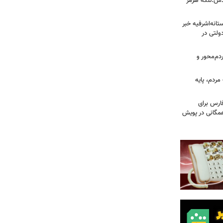
دس:تنگه هرمز
انه‌اشرفیه خبر
راضی دولتی در
دم‌محور و
ردم، پایه
ارس برای
مگانی در پویش