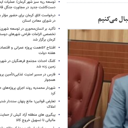
توسعه ریه سبز شهر کرمان/ عملیات ای
دست‌کاشت جدید در مجاورت جنگل قائم
درخواست اتاق کرمان برای حضور مؤث
ال می‌کنیم
در شورای معادن استان
تأکید بر انسان‌محوری در توسعه شهر
تخصصی الزامات طراحی شهرهای دوستد
کرمان برگزار شد
افتتاح ۵۲همت پروژه عمرانی و اقت
هفته دولت
کلنگ احداث مجتمع فرهنگیان در شهرس
زمین زده شد
فارس در مسیر امنیت غذایی؛تأمین‌ پرو
همجوار
شهردار محمدیه روند اجرای پروژه‌های ع
کرد
تعارض قوانین؛ مانع پنهان سنددار شد
املاک
پیگیری های منطقه آزاد کیش از حمایت‌ه
مالیاتی تا تسهیل خروج کالا