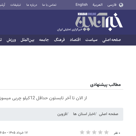
فارسی
العربية
English
تماس با ما
درباره ما
تبلیغات
آرشی
صفحه اصلی
سیاست
اقتصاد
فرهنگ
جامعه
بین‌الملل
ورزش
تا
مطالب پیشنهادی
از الان تا آخر تابستون حداقل 12کیلو چربی میسوزونی🧨
صفحه اصلی
اخبار استان ها
قزوین
۱۷ خرداد ۱۴۰۵ - ۱۶:۵۰
۰ نفر