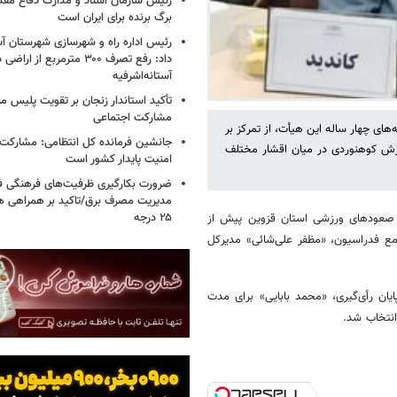
رئیس سازمان اسناد و مدارک دفاع مق
برگ برنده برای ایران است
رئیس اداره راه و شهرسازی شهرستان آست
داد: رفع تصرف ۳۰۰ مترمربع از ا
آستانه‌اشرفیه
تأکید استاندار زنجان بر تقویت پلیس مر
مشارکت اجتماعی
ی چهار ساله این هیأت، از تمرکز بر
جانشین فرمانده کل انتظامی: مشارکت م
زش کوهنوردی در میان اقشار مختلف
امنیت پایدار کشور است
ضرورت بکارگیری ظرفیت‌های فرهنگی ف
مدیریت مصرف برق/تاکید بر همراهی ه
۲۵ درجه
و صعودهای ورزشی استان قزوین پیش از
مع فدراسیون، «مظفر علی‌شائی» مدیرکل
، ۱۷نفر حضور داشتند و در پایان رأی‌گیری، «محمد بابایی» برای مدت
نتخاب شد.