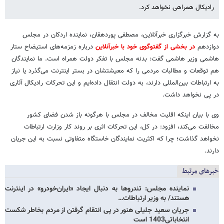
رادیکال همراهی نخواهد کرد.
به گزارش خبرگزاری خبرآنلاین، مصطفی پوردهقان، نماینده اردکان در مجلس
دوازدهم
در بخشی از گفت­وگوی خود با خبرآنلاین
درباره زمزمه‌های استیضاح ستار
هاشمی وزیر هاشمی گفت: بدنه مجلس با تفکر دولت همراه است. ما نمایندگان
هم توقعات و مطالبات مردمی را که معیشتشان در بستر اینترنت می‌گذرد یا نیاز
به ارتباطات بین‌المللی دارند، به دولت انتقال داده‌ایم و این تحرکات رادیکال آثاری
در پی نخواهد داشت.
وی با بیان اینکه اقلیت مخالف در مجلس با هرگونه باز شدن فضای کشور
مخالفت می‌کند، افزود: در کل، این تحرکات اثری بر روند کار وزارت ارتباطات
نخواهد گذاشت؛ چرا که اکثریت نمایندگان خاستگاه متفاوتی نسبت به این جریان
دارند.
خبرهای مرتبط
نماینده مجلس: تندروها به دنبال ایجاد «ایران‌خودرو» در اینترنت
هستند/ به وزیر ارتباطات…
جریان سعید جلیلی هنور در پی انتقام گرفتن از مردم بخاطر شکست
انتخاباتی1403 است