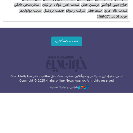
جراح بینی گوشتی
پرشین هتل
قیمت آهن فولاد ایرانیان
اعتبارسنجی بانکی
قیمت طلا امروز
بلیط قطار
شرکت رادوکو
قیمت پروفیل
سایت یوتوتایمز
خرید اکانت chatgpt
نسخه دسکتاپ
تمامی حقوق این سایت برای خبرآنلاین محفوظ است. نقل مطالب با ذکر منبع بلامانع است.
Copyright © 2025 khabaronline News Agancy, All rights reserved
طراحی و تولید: نستوه