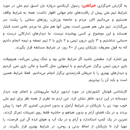
به گزارش خبرگزاری
خبرآنلاین
؛ رسول کربکندی دروازه بان اسبق تیم ملی در مورد
شرایط تیم ملی پیش از رقابت‌های جام جهانی اظهار داشت: همه به شرایط واقف
هستیم و می‌دانیم الان مردم و جامعه ورزش، روزهای سختی را پشت سر
می‌گذارند. تیم ملی هم همین است، یعنی آنها هم مثل ما مردم عادی تحت فشار
هستند و این موضوع بر کسی پوشیده نیست. ما دیدارهای تدارکاتی درست و
حسابی نداشتیم و ۳ بازی درون تیمی و ۲ بازی با ۲ تیم نصفه و نیمه انجام دادیم
که به قول معروف، بازیکنان پس از ۴۰ روز، در شرایط مسابقه قرار بگیرند.
وی اشاره کرد: مطمئن باشید اگر شرایط عادی بود و جنگ پیش نمی‌آمد، هیچوقت
بازی درون تیمی برگزار نمی‌کردیم و با تیمهایی مثل گامبیا و مالی بازی نمی کردیم
و دیدارهای بهتری را با حریفان قدرتمندی برگزار انجام می‌دادیم. فعلا شرایط همین
است و باید آن را بپذیریم.
کارشناس فوتبال کشورمان در مورد اردوی ترکیه ملی‌پوشان و انجام چند دیدار
دوستانه در این اردو، خاطر نشان کرد: این اردو به نظرم از همه نظر برای تیم ملی
خوب بود؛ زیر را بازیکنان در شرایط آرام‌تر و بدون استرس کمتری کار خود را پیش
بردند و در یک فضای آرام و بدون هیاهو و حاشیه فقط روی تمرینات تمرکز کردند.
تمرین در یک کمپ استاندارد و آرام و در یک آب و هوای ایده آل این فرصت، را
مهیا کرد تا بازیکنان از لحاظ بدنی و روحی، در شرایط بهتری قرار بگیرند. در