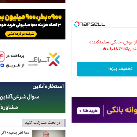
 از روش خانگی سفیدکننده
دان50%تخفیف🔥
تخفیف ویژه!
در بحث مشارکت کنید
شما نظر بدهید/ اگر خ