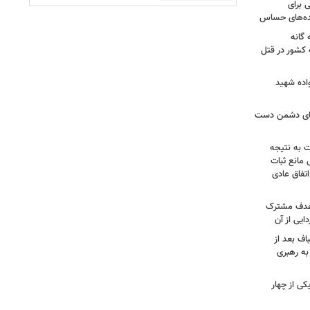
 برای
نده‌های حساس
گانه
 کشور در قتل
واده شهید
وهای دشمن دست
ت به نتیجه
 مانع ثبات
تفاق عادی
 هدف مشترک
یی از آن
اف بعد از
به رهبری
ی از چهار