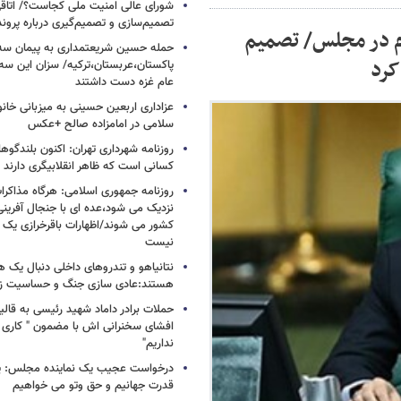
شورای عالی امنیت ملی کجاست؟/ اتاقی
تصمیم‌سازی و تصمیم‌گیری درباره پرو
۲۰ دقیقه ای برجام در مجلس/ تصمیم
حمله حسین شریعتمداری به پیمان سه 
کرد
پاکستان،عربستان،ترکیه/ سزان این سه
عام غزه دست داشتند
عزاداری اربعین حسینی به میزبانی خان
سلامی در امامزاده صالح +عکس
روزنامه شهرداری تهران: اکنون بلندگ
کسانی است که ظاهر انقلابیگری دارند
روزنامه جمهوری اسلامی: هرگاه مذاکرا
نزدیک می شود،عده ای با جنجال آفرینی
کشور می شوند/اظهارات باقرخرازی یک ا
نیست
نتانیاهو و تندروهای داخلی دنبال یک
هستند:عادی سازی جنگ و حساسیت زدا
حملات برادر داماد شهید رئیسی به قالیب
افشای سخنرانی اش با مضمون " کاری 
نداریم"
درخواست عجیب یک نماینده مجلس: یک
قدرت جهانیم و حق وتو می خواهیم