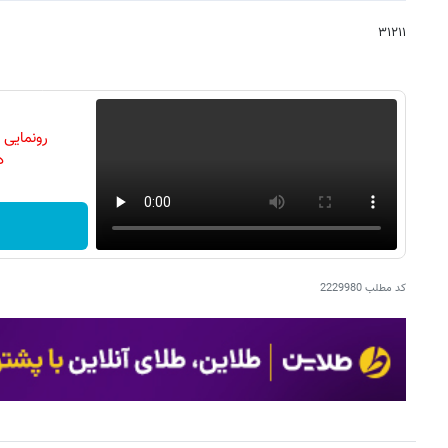
۳۱۲۱۱
رونمایی
دن
کد مطلب
2229980