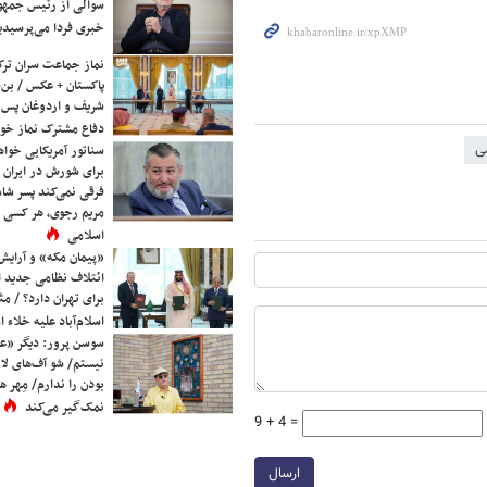
سوالی از رئیس جمه
خبری فردا می‌پرسیدی
نماز جماعت سران ترک
پاکستان + عکس / بن‌س
شریف و اردوغان پس ا
دفاع مشترک نماز خوا
ی
سناتور آمریکایی خواه
برای شورش در ایران 
فرقی نمی‌کند پسر شاه 
مریم رجوی، هر کسی 
اسلامی
«پیمان مکه» و آرایش
ائتلاف نظامی جدید 
برای تهران دارد؟ / مث
اسلام‌آباد علیه خلاء
سوسن پرور: دیگر «عا
نیستم/ شو آف‌های لاز
بودن را ندارم/ مِهر هم
نمک‌گیر می‌کند
9 + 4 =
ارسال