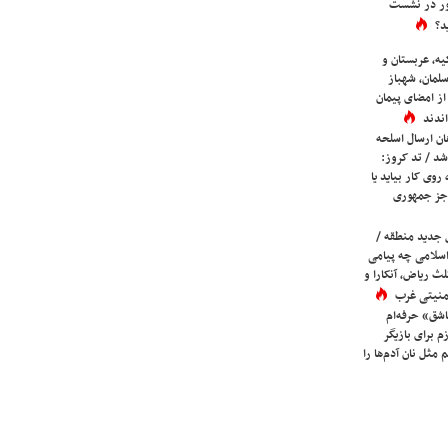
ور در نشست
د؟
یه، عربستان و
لمان، شهباز
ز امضای پیمان
ندند
ان ارسال اسلحه
شد / تد کروز:
روی کار بیاید یا
جز جمهوری
 جدید منطقه /
اسلامی چه پیامی
لث ریاض، آنکارا و
 امنیتی غرب
شق» حرفه‌ام
م برای بازیگر
 مثل نان آدم‌ها را