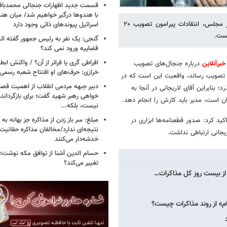
قسمت جدید اظهارات جنجالی محمدباقر 
با هندوها درگیر خواهیم شد/ میان هند
فعال سیاسی اصولگرا با دفاع از کیفیت مدیریت ۱۲ ساله علی لاریجانی در مجلس، انتقادات پیرامون تصویب ۲۰
اسرائیل پیوندهای ذاتی وجود دارد
نست.
گنجی: یک نفر به رئیس جمهور گفته ال
قضاییه ورود نمی کند؟
افراطی گری یا فراتر از آن؟ / واکنش اب
برآنلاین
درباره جنجال‌های تصویب
خرازی: حرف‌های او افتتاح شعبه رسم
ه تصویب رساند، واقعیت این است که در
دبیر جبهه مردمی انقلاب از اهمیت ق
بنابراین آقای لاریجانی در آنجا به
خواهی رهبر شهید گفت؛ برای بازگردان
ن است، مدیر باید کارش را انجام دهد.
نیست، بلکه...
مبلغ: سر باز زدن از مذاکره‌ جز بهانه ب
ید کرد: صدور قطعنامه‌ها ابزاری در
نتیجه‌ای ندارد/مخالفان مذاکره حقانیت ا
یجانی ارتباطی نداشت.
خدشه‌دار می‌کنند
حسام الدین آشنا از توافق مکه نوشت؛
تغییر می‌کند؟
 از بیست روز کل مذاکرات…
م» از روند مذاکرات چیست؟