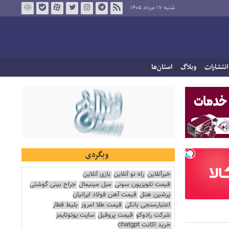
شنبه ۱۷ مرداد ۱۴۰۵
انتشارات
وبلاگ
استان‌ها
وبگردی
خبرآنلاین
راه نو آنلاین
بازی آنلاین
قیمت تلویزیون سونی
مبل مینیمال
جراح بینی گوشتی
پرشین هتل
قیمت آهن فولاد ایرانیان
اعتبارسنجی بانکی
قیمت طلا امروز
بلیط قطار
شرکت رادوکو
قیمت پروفیل
سایت یوتوتایمز
خرید اکانت chatgpt