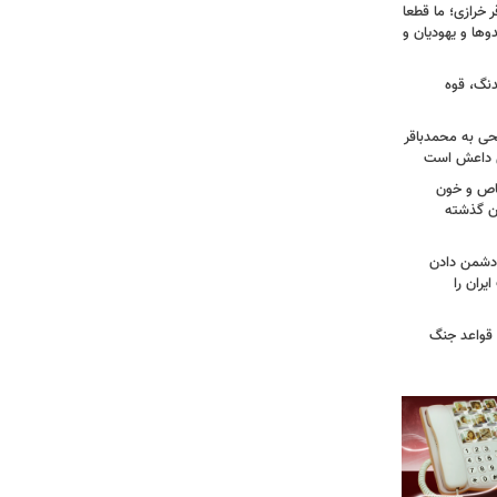
خرازی؛ ما قطعا
وها و یهودیان و
دنگ، قوه
طحی به محمدباقر
ی داعش است
صاص و خون
دن گذشته
ه دشمن دادن
یران را
 قواعد جنگ