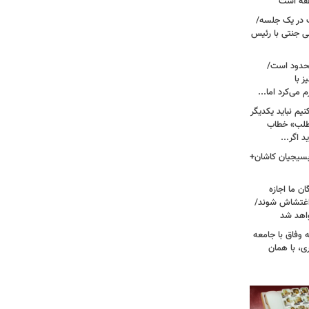
نطقه است
 در یک جلسه/
ی جنتی با رئیس
حدود است/
 با
می‌کرد اما...
یم نباید یکدیگر
‌طلب» خطاب
 اگر...
 بسیجیان کاشان+
ن ما اجازه
 اغتشاش شوند/
اهد شد
 وفاق با جامعه
، با همان