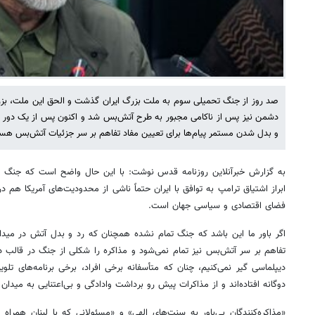
صد روز از جنگ تحمیلی سوم به ملت بزرگ ایران گذشت و الحق این ملت، بزر
دشمن نیز پس از ناکامی مجبور به طرح آتش‌بس شد و اکنون پس از یک دور مذ
و بدل شدن مستمر پیام‌ها برای تعیین مفاد تفاهم بر سر جزئیات آتش‌بس هس
به گزارش خبرآنلاین روزنامه قدس نوشت: با این حال واضح است که جنگ
ابراز اشتیاق ترامپ به توافق با ایران حتماً ناشی از محدودیت‌های آمریکا هم 
فضای اقتصادی و سیاسی جهان است.
اگر باور ما این باشد که جنگ تمام نشده همچنان که رد و بدل آتش در مید
تفاهم بر سر آتش‌بس نیز تمام نمی‌شود و مذاکره را شکلی از جنگ در قالب د
دیپلماسی گیر نمی‌کنیم، چنان که متأسفانه برخی افراد، برخی برنامه‌های تلوی
دوگانه افتاده‌اند و از مذاکرات پیش رو برداشت وادادگی و بی‌اعتنایی به میدان 
«مذاکره‌کنندگان بی‌باور به سنت‌های الهی» و «مسئولانی که با لبنان همراه