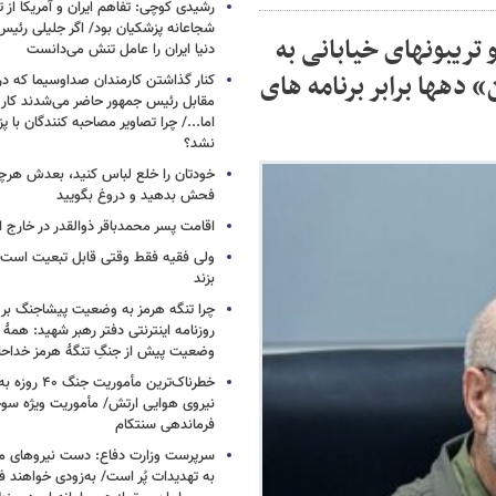
رشیدی کوچی: تفاهم ایران و آمریکا از
شجاعانه پزشکیان بود/ اگر جلیلی رئیس
 تریبونهای خیابانی به
دنیا ایران را عامل تنش می‌دانست
 دهها برابر برنامه های
کنار گذاشتن کارمندان صداوسیما که در
مقابل رئیس جمهور حاضر می‌شدند کا
اما.../ چرا تصاویر مصاحبه کنندگان با 
نشد؟
خودتان را خلع لباس کنید، بعدش هرچ
فحش بدهید و دروغ بگویید
اقامت پسر محمدباقر ذوالقدر در خارج ا
ولی فقیه فقط وقتی قابل تبعیت است ک
بزند
چرا تنگه هرمز به وضعیت پیشاجنگ بر
روزنامه اینترنتی دفتر رهبر شهید: همۀ دن
وضعیت پیش از جنگِ تنگۀ هرمز خداحا
خطرناک‌ترین مأمو
فرماندهی سنتکام
سرپرست وزارت دفاع: دست نیروهای م
به تهدیدات پُر است/ به‌زودی خواهند ف