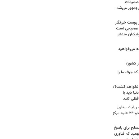
 تصمیمات
‌جمهور می‌شد،
 پوست خبرنگار
ر صحیحی است
پزشکیان منتشر
ه می‌خواهید
ز کشور؟
ه جرف ما را
 نخواهد گشت؟/
یا باید با
فظی کنند
ریت جنگ ۴۰ روزه به روایت معاون
نیروی هوایی ارتش/ مأموریت ویژه سوخو-۲۴ علیه مرکز
سلح برای پاسخ
همید که فناوری