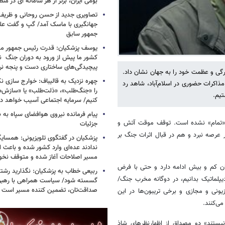
بومی ایران، برتر از هر سامانه ای در م
تصاویری جدید از حسن روحانی و ظریف
جهانگیری با ماسک آمد/ گپ و گفت عل
جمهور سابق
یوسف پزشکیان: قدرت رئیس‌ جمهور م
کشور ما پیش از ورود به دوران جنگ نیز
پیچیدگی‌های ساختاری دست و پنجه نرم 
گی و عظمت خود را به جهان نشان داد.
چهره نزدیک به قالیباف: خوارج سازی نکن
اکرات حضوری در اسلام‌آباد، شاهد رد
را «جنگ‌طلب»، «ذلت‌طلب» یا «سازش
تیم.
کنیم/ سرمایه اجتماعی آسیب خواهد دید
پیام فرمانده نیروی هوافضای سپاه به
 «تمام» نشده است. توقف موقت آتش و
جزئیات
در عرصه نبرد و هم در قبال اثرات جنگ بر
پزشکیان در گفتگوی تلویزیونی: همسایگا
ندادند عده‌ای وارد کشور شده و باعث
مسیر اصلاحات آغاز شده و متوقف نخو
ان کم و بیش ادامه دارد و حتی با فرض
ربیعی خطاب به پزشکیان: نگذارید رشته
یپلماتیک بدانیم، در دوگانه مخرب جنگ/
گسسته شود/ سیاست همراهی با رهبری
صداقت‌تان، تضمین کننده مسیر است
زیونی و مجازی و برخی تریبون‌ها در این
می‌کنند.
 نیستند» دو مصداق از اظهارنظرهای شاذ