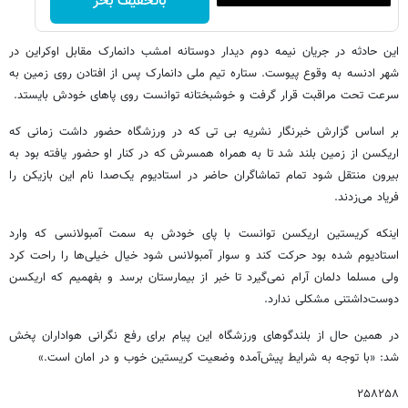
باتخفیف بخر
‫این حادثه در جریان نیمه دوم دیدار دوستانه امشب دانمارک مقابل اوکراین در
شهر ادنسه به وقوع پیوست. ستاره تیم ملی دانمارک پس از افتادن روی زمین به
سرعت تحت مراقبت قرار گرفت و خوشبختانه توانست روی پاهای خودش بایستد.
‫بر اساس گزارش خبرنگار نشریه بی تی که در ورزشگاه حضور داشت زمانی که
اریکسن از زمین بلند شد تا به همراه همسرش که در کنار او حضور یافته بود به
بیرون منتقل شود تمام تماشاگران حاضر در استادیوم یک‌صدا نام این بازیکن را
فریاد می‌زدند.
‫اینکه کریستین اریکسن توانست با پای خودش به سمت آمبولانسی که وارد
استادیوم شده بود حرکت کند و سوار آمبولانس شود خیال خیلی‌ها را راحت کرد
ولی مسلما دلمان آرام نمی‌گیرد تا خبر از بیمارستان برسد و بفهمیم که اریکسن
دوست‌داشتنی مشکلی ندارد.
‫در همین حال از بلندگوهای ورزشگاه این پیام برای رفع نگرانی هواداران پخش
شد: «با توجه به شرایط پیش‌آمده وضعیت کریستین خوب و در امان است.»
۲۵۸۲۵۸