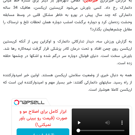
به گزارش خبرگزاری
خبرآنلاین
؛ اتفاقی دلهره‌آور بار دیگر برای ستاره خط میانی
دانمارک رخ داد. کسی باورش می‌شود کریستین اریکسن، هافبک 34 ساله
دانمارکی که چند سال پیش در یورو به خاطر مشکل قلبی در وسط مسابقه
وحشت زده‌مان کرد و دوباره برگشت امشب دوباره همان لحظات تلخ و ترسناک را
مقابل چشم‌هایمان بگذارد؟
به گزارش ورزش سه، دیدار تدارکاتی دانمارک و اوکراین پس از آنکه کریستین
اریکسن روی چمن افتاد و تحت درمان کادر پزشکی قرار گرفت نیمه‌کاره رها شد.
باورش سخت است. دنیای فوتبال دوباره سر درگم شده و اشکها در چشمها حلقه
زده است.
همه به دنبال خبری از وضعیت سلامتی اریکسن هستند. اولین خبر امیدوارکننده
از راه رسید. سایتهای دانمارکی گفتند: خبر بسیار مهم و امیدوارکننده این است که
اریکسن کاملا هوشیار است.
ابزار کامل برای اصلاح مو و
صورت (قیمت رو ببینی باور
نمیکنی!)