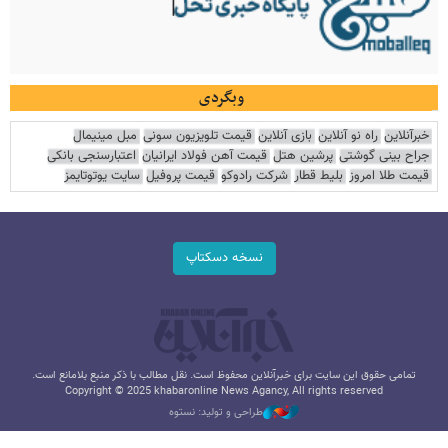
وبگردی
خبرآنلاین
راه نو آنلاین
بازی آنلاین
قیمت تلویزیون سونی
مبل مینیمال
جراح بینی گوشتی
پرشین هتل
قیمت آهن فولاد ایرانیان
اعتبارسنجی بانکی
قیمت طلا امروز
بلیط قطار
شرکت رادوکو
قیمت پروفیل
سایت یوتوتایمز
نسخه دسکتاپ
تمامی حقوق این سایت برای خبرآنلاین محفوظ است. نقل مطالب با ذکر منبع بلامانع است.
Copyright © 2025 khabaronline News Agancy, All rights reserved
طراحی و تولید: نستوه