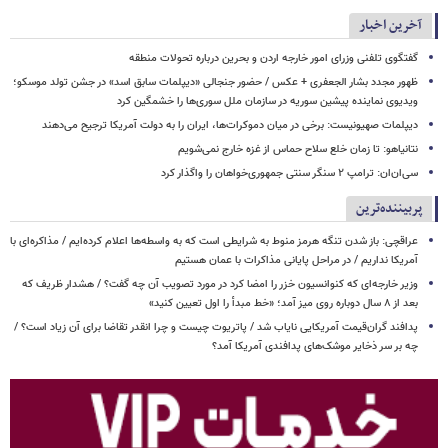
آخرین اخبار
گفتگوی تلفنی وزرای امور خارجه اردن و بحرین درباره تحولات منطقه
ظهور مجدد بشار الجعفری + عکس / حضور جنجالی «دیپلمات سابق اسد» در جشن تولد موسکو؛
ویدیوی نماینده پیشین سوریه در سازمان ملل سوری‌ها را خشمگین کرد
دیپلمات صهیونیست: برخی در میان دموکرات‌ها، ایران را به دولت آمریکا ترجیح می‌دهند
نتانیاهو: تا زمان خلع سلاح حماس از غزه خارج نمی‌شویم
سی‌ان‌ان: ترامپ ۲ سنگر سنتی جمهوری‌خواهان را واگذار کرد
پربیننده‌ترین
عراقچی: باز شدن تنگه هرمز منوط به شرایطی است که به واسطه‌ها اعلام کرده‌ایم / مذاکره‌ای با
آمریکا نداریم / در مراحل پایانی مذاکرات با عمان هستیم
وزیر خارجه‌ای که کنوانسیون خزر را امضا کرد در مورد تصویب آن چه گفت؟ / هشدار ظریف که
بعد از ۸ سال دوباره روی میز آمد؛ «خط مبدأ را اول تعیین کنید»
پدافند گران‌قیمت آمریکایی نایاب شد / پاتریوت چیست و چرا انقدر تقاضا برای آن زیاد است؟ /
چه بر سر ذخایر موشک‌های پدافندی آمریکا آمد؟