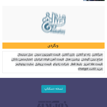
وبگردی
خبرآنلاین
راه نو آنلاین
بازی آنلاین
قیمت تلویزیون سونی
مبل مینیمال
جراح بینی گوشتی
پرشین هتل
قیمت آهن فولاد ایرانیان
اعتبارسنجی بانکی
قیمت طلا امروز
بلیط قطار
شرکت رادوکو
قیمت پروفیل
سایت یوتوتایمز
خرید اکانت chatgpt
نسخه دسکتاپ