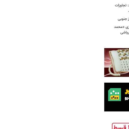
امی: تجاوزات
ز جنوبی
زی «محمد
‌پاشی