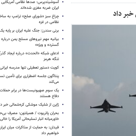
آسوشیتدپرس: صدها نظامی آمریکایی د
ایران ضربه مغزی شده‌اند
 خبر داد
چراغ سبز «شورای صلح» ترامپ به ساخت
نظامی در غزه
برنی سندرز: جنگ علیه ایران بر پایه یک
بیانیه مهم نیروهای مسلح یمن درباره
گسترده و ویژه»
ادعای شبکه «الحدث» درباره ایجاد گذر
تنگه هرمز
کویت دستور تعطیلی تنها مدرسه ایرانی 
پنتاگون جلسه اضطراری برای تأمین تسل
می‌کند
یک‌ سوم صهیونیست‌ها در برابر حملا
دفاع هستند
ژاپن از شلیک موشکی کره‌شمالی خبر دا
بحران پاتریوت / همیلتون: مصرف بی‌
خاورمیانه انبار تسلیحاتی آمریکا را خالی
فیدان: به حمایت از مذاکرات میان ایران 
خواهیم داد