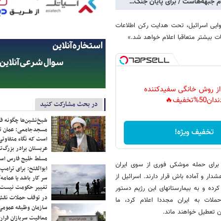
 جبهه‌هاست / برای پایان جنگ…
وایی اسرائیل، تحت هدایت رکن اطلاعات
ات بیشتر متعاقبا اعلام خواهد شد.»
 از روش خانگی سفیدکننده
دان50%تخفیف🔥
در بحث مشارکت کنید
شیخ‌نشین‌ها چگونه فک
مسجدجامعی: عمان تن
تخفیف ویژه!
است که نگاه متفاوتی 
عربستان برادر بزرگ‌
مسلط خلیج فارس ا
 برای حمله موشکی فوری از سوی ایران
ابوالفتح: برای ترامپ
دار و آماده باش قرار دارند. اسرائیل از
سر کار باشد یا عمامه/
تغییر حکومت نیست/ 
ه و به بیمارستانهای این رژیم دستور
در توقف حملات نقش
لات به ایران مجددا اعلام کرد، ما
سازمان وظیفه عمومی 
 تعطیل خواهند ماند.
معافیت سربازان فراری