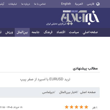
فارسی
العربية
English
تماس با ما
درباره ما
تبلیغات
آرشی
صفحه اصلی
سیاست
اقتصاد
فرهنگ
جامعه
بین‌الملل
ورزش
تا
مطالب پیشنهادی
ترید EURUSD با اسپرد از صفر پیپ
صفحه اصلی
اخبار بین‌الملل
دیپلماسی
۱۸ خرداد ۱۴۰۵ - ۰۶:۱۵
۱ نفر