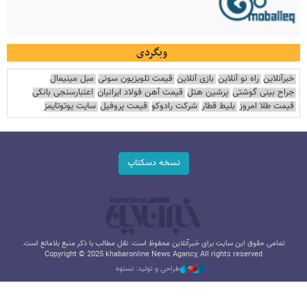
وبگردی
خبرآنلاین
راه نو آنلاین
بازی آنلاین
قیمت تلویزیون سونی
مبل مینیمال
جراح بینی گوشتی
پرشین هتل
قیمت آهن فولاد ایرانیان
اعتبارسنجی بانکی
قیمت طلا امروز
بلیط قطار
شرکت رادوکو
قیمت پروفیل
سایت یوتوتایمز
نسخه دسکتاپ
تمامی حقوق این سایت برای خبرآنلاین محفوظ است. نقل مطالب با ذکر منبع بلامانع است.
Copyright © 2025 khabaronline News Agancy, All rights reserved
طراحی و تولید: نستوه