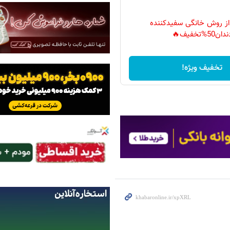
 از روش خانگی سفیدکننده
دان50%تخفیف🔥
تخفیف ویژه!