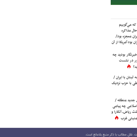
که می‌گوییم
حال مذاکره
ران معجزه بود/
ن بود آمریکا از آن
برنگار بودید چه
ور در نشست
د؟
لبنان با ایران /
ی با حزب نزدیک
 جدید منطقه /
اسلامی چه پیامی
لث ریاض، آنکارا و
 امنیتی غرب
 نقل مطالب با ذکر منبع بلامانع است.