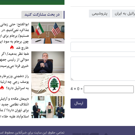
ئیل به ایران
پتروشیمی
در بحث مشارکت کنید
ابوالفتح: حتی زمانی 
مذاکره نمی‌کنیم، در 
هستیم/ برجام برای ای
چون برجام به سود ایرا
خارج شد
شما نظر بدهید/ اگر خ
سوالی از رئیس جمه
خبری فردا می‌پرسیدی
راز دشمنی وزیرخارجه 
یوسف رجی چه ارتباط
به اسرائیل دارد؟
4 + 0 =
«پیمان مکه» و آرایش
ارسال
ائتلاف نظامی جدید 
برای تهران دارد؟ / مث
اسلام‌آباد علیه خلاء
تمامی حقوق این سایت برای خبرآنلاین محفوظ است.