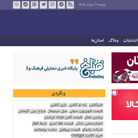
جمعه ۱۶ مرداد ۱۴۰۵
انتشارات
وبلاگ
استان‌ها
وبگردی
خبرآنلاین
راه نو آنلاین
بازی آنلاین
قیمت تلویزیون سونی
مبل مینیمال
جراح بینی گوشتی
پرشین هتل
قیمت آهن فولاد ایرانیان
اعتبارسنجی بانکی
قیمت طلا امروز
بلیط قطار
شرکت رادوکو
قیمت پروفیل
سایت یوتوتایمز
خرید اکانت chatgpt