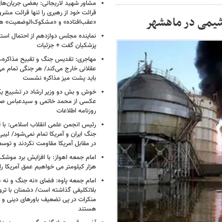
مشاور شهید لاریجانی: بعضی جریان‌ه
قرائت خود از رهبری را تنها قرائت مشرو
شیمی در ماهشهر
«عقب‌افتاده» و «مشکوک‌الوضعیت» ه
نماینده مجلس دوازدهم از احتمال است
پزشکیان گفت + جزئیات
مهاجری: تقدیس جنگ و تقبیح مذاکره، ک
عقلانی خارج می‌کند/ هر جنگی تمام م
باید پشت میز مذاکره نشست
خوش و بش دو وزیر ارشاد در تشییع یک 
عکسی از محمد خاتمی و سیدعباس صال
روزنامه اطلاعات
رئیس انجمن علمی انقلاب اسلامی: با ت
جنگ ایران و آمریکا تمام نمی‌شود/ لیب
در مقابل آمریکا مقاومت نکردند و توس
هزار کیلومتر می خواهیم عمق آمریکا ر
امام جمعه پاوه: فضای «نه جنگ و نه ص
بلاتکلیفی گذاشته است/ دشمنان با ترو
منکرات در پی تضعیف باورهای دینی و 
هستند