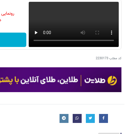
رونمایی
دن
کد مطلب
2230173