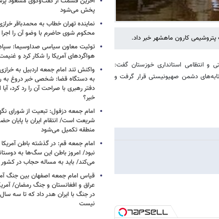
آخرین قسمت از گفت‌وگوی مسعود پز
پخش می‌شود
نماینده تهران خطاب به محمدباقر خرازی
محکوم شوی حاضرم با وضو آن را اجرا 
 پتروشیمی کارون ماهشهر خبر داد.
توئیت معاون سیاسی صداوسیما: سپاه ب
هواگردهای آمریکا را شکار کرد و غنیم
ی و انتظامی استانداری خوزستان گفت:
واکنش تند امام جمعه اردبیل به خرازی
ابه‌های دشمن صهیونیستی قرار گرفت و
به دستگاه قضا: شخصی خبر دروغ به 
دفتر رهبری با صراحت آن را رد کرد، آیا
خیر؟
امام جمعه دزفول: تبعیت از شورای نگه
شریعت است/ انتقام ایران با پایان حضور
منطقه تکمیل می‌شود
امام جمعه قم: در گذشته باطن آمریکا و
نبود/ امروز باطن این سگ‌ها به دوست
می‌کند/ باید به مساله حجاب در کشور
قیاس امام جمعه اصفهان بین جنگ آمری
در جنگ با ایران هدر داد که تا سه سال 
نیست