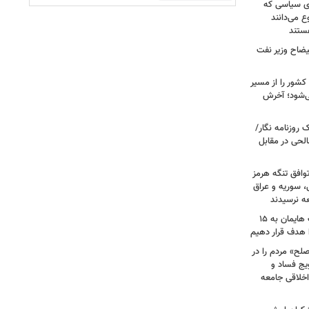
ای سیاسی که
ع می‌دانند
ستند
یضاح وزیر نفت
شور را از مسیر
ی‌شود؛ آخرش
روزنامه نگار/
حی در مقابل
وافق تنگه هرمز
ی، سوریه و عراق
عه نرسیدند
امام‌ جمعه اهواز: با افزایش برد موشک هایمان به ۱۵
ا هدف قرار دهیم
لح» مردم را در
یج فساد و
اخلاقی جامعه