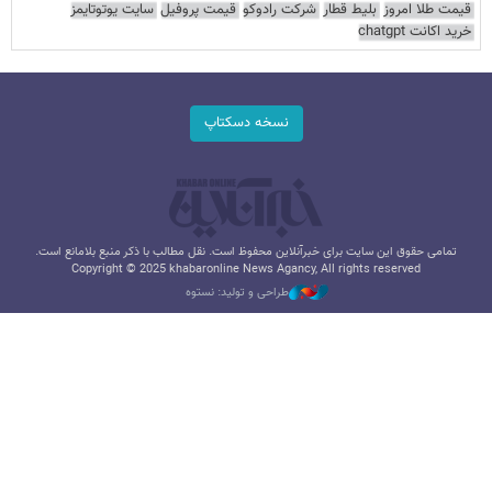
قیمت طلا امروز
بلیط قطار
شرکت رادوکو
قیمت پروفیل
سایت یوتوتایمز
خرید اکانت chatgpt
نسخه دسکتاپ
تمامی حقوق این سایت برای خبرآنلاین محفوظ است. نقل مطالب با ذکر منبع بلامانع است.
Copyright © 2025 khabaronline News Agancy, All rights reserved
طراحی و تولید: نستوه