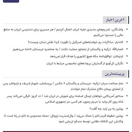
آخرین اخبار
واشنگتن: تحریم‌های جدیدی علیه ایران اعمال کردیم / هر مسیری برای دسترسی ایران به منابع
مالی را مسدود می‌کنیم
الاخبار: مذاکرات رم خواسته‌های اسرائیل را تقویت کرد/ نقش لبنان چیست؟
انصارالله: ترکیه و پاکستان از متجاوز حمایت نکنند / به محاصره عربستان ادامه می‌دهیم
اردوغان: توافق‌نامه مکه هیچ کشوری را هدف قرار نمی‌دهد
نگرانی تل‌آویو از گسترش پرونده‌های جاسوسی مرتبط با ایران
پربیننده‌ترین
نماز جماعت سران ترکیه، عربستان و پاکستان + عکس / بن‌سلمان، شهباز شریف و اردوغان پس
از امضای پیمان دفاع مشترک نماز خواندند
سناتور آمریکایی خواهان ارسال اسلحه برای شورش در ایران شد / تد کروز: فرقی نمی‌کند پسر
شاه روی کار بیاید یا مریم رجوی، هر کسی جز جمهوری اسلامی
پوتین به بن زاید چه گفت؟
پوتین خطوط قرمز ناتو را محک می‌زند / وال‌استریت ژورنال: حمله محدودی به ناتو در راه است تا
واکنش این ائتلاف نظامی توسط مسکو ارزیابی شود