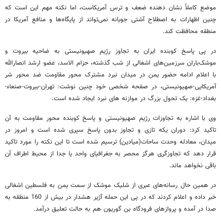
موضع کاملاً نشان دهنده ضعف و ترس آمریکاست، اما نکته مهم این است که
چنین اظهارات به اصطلاح آشتی جویانه نمی‌تواند از پایگاه‌ها و منافع آمریکا در
منطقه محافظت کند.
در پی پاسخ کوبنده ایران به تجاوز رژیم صهیونیستی به ضاحیه بیروت و
موشک‌باران سرزمین‌های اشغالی از شب گذشته، حزام الاسد، عضو ارشد انصارالله
با اعلام ادامه حضور یمن در میدان نبرد مشترک محور مقاومت ضد محور شر
آمریکایی-صهیونیستی، در صفحه شخصی خود چنین نوشت: تهران-بیروت-صنعاء-
بغداد-غزه: یک تحول بزرگ در موازنه های نبرد ایجاد شده است.
وی با اشاره به تجاوزات رژیم صهیونیستی و پاسخ کوبنده محور مقاومت به آن
تاکید کرد: دوران یکه تازی و تجاوز بدون پاسخ سپری شده است و امروز در
میدان، معادله وحدت ساحات(میادین) ترسیم شده است تا این نکته را مورد تاکید
قرار دهد که تجاوزگری هرگز محصر به جغرافیای واحد یا جدا از محیط اطراف آن
باقی نخواهد ماند.
در همین حال رسانه‌های عبری از شلیک موشک از سمت یمن به فلسطین اشغالی
خبر داده و اعلام کردند که در پی این حمله آژیر هشدار در بیش از 160 منطقه به
صدا در آمده و پروازهای فرودگاه بن گوریون هم به حالت تعلیق درآمد.