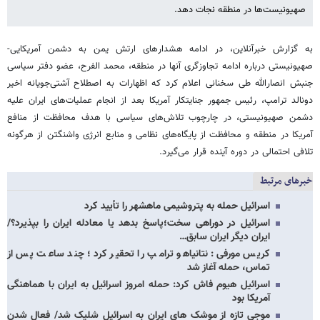
صهیونیست‌ها در منطقه نجات دهد.
به گزارش خبرآنلاین، در ادامه هشدارهای ارتش یمن به دشمن آمریکایی-
صهیونیستی درباره ادامه تجاوزگری آنها در منطقه، محمد الفرح، عضو دفتر سیاسی
جنبش انصارالله طی سخنانی اعلام کرد که اظهارات به اصطلاح آشتی‌جویانه اخیر
دونالد ترامپ، رئیس جمهور جنایتکار آمریکا بعد از انجام عملیات‌های ایران علیه
دشمن صهیونیستی، در چارچوب تلاش‌های سیاسی با هدف محافظت از منافع
آمریکا در منطقه و محافظت از پایگاه‌های نظامی و منابع انرژی واشنگتن از هرگونه
تلافی احتمالی در دوره آینده قرار می‌گیرد.
خبرهای مرتبط
اسرائیل حمله به پتروشیمی ماهشهر را تأیید کرد
اسرائیل در دوراهی سخت؛پاسخ بدهد یا معادله ایران را بپذیرد؟/
ایران دیگر ایران سابق…
کریس مورفی: نتانیاهو ترامپ را تحقیر کرد؛ چند ساعت پس از
تماس، حمله آغاز شد
اسرائیل هیوم فاش کرد: حمله امروز اسرائیل به ایران با هماهنگی
آمریکا بود
موجی تازه از موشک های ایران به اسرائیل شلیک شد/ فعال شدن