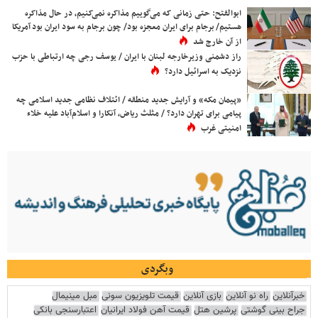
ابوالفتح: حتی زمانی که می‌گوییم مذاکره نمی‌کنیم، در حال مذاکره
هستیم/ برجام برای ایران معجزه بود/ چون برجام به سود ایران بود آمریکا
از آن خارج شد
راز دشمنی وزیرخارجه لبنان با ایران / یوسف رجی چه ارتباطی با حزب
نزدیک به اسرائیل دارد؟
«پیمان مکه» و آرایش جدید منطقه / ائتلاف نظامی جدید اسلامی چه
پیامی برای تهران دارد؟ / مثلث ریاض، آنکارا و اسلام‌آباد علیه خلاء
امنیتی غرب
وبگردی
خبرآنلاین
راه نو آنلاین
بازی آنلاین
قیمت تلویزیون سونی
مبل مینیمال
جراح بینی گوشتی
پرشین هتل
قیمت آهن فولاد ایرانیان
اعتبارسنجی بانکی