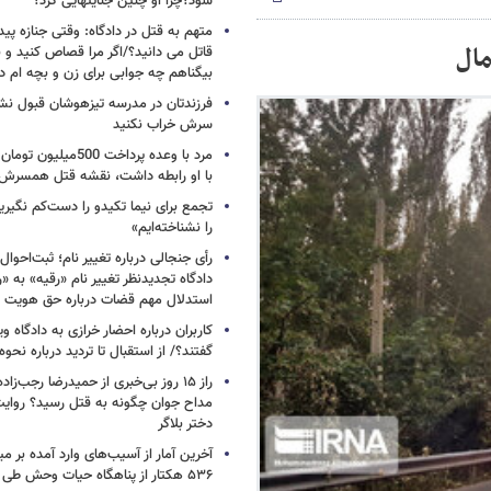
شود؟چرا او چنین جنایتهایی کرد؟
متهم به قتل در دادگاه: وقتی جنازه پید
مال
قاتل می دانید؟/اگر مرا قصاص کنید و 
بیگناهم چه جوابی برای زن و بچه ام دا
فرزندتان در مدرسه تیزهوشان قبول نشد
سرش خراب نکنید
مرد با وعده پرداخت 500می
با او رابطه داشت، نقشه قتل همسرش 
تجمع برای نیما تکیدو را دست‌کم نگیری
را نشناخته‌ایم»
رأی جنجالی درباره تغییر نام؛ ثبت‌احوا
دادگاه تجدیدنظر تغییر نام «رقیه» به «ر
استدلال مهم قضات درباره حق هویت
کاربران درباره احضار خرازی به دادگاه و
گفتند؟/ از استقبال تا تردید درباره نحو
راز ۱۵ روز بی‌خبری از حمیدرضا رجب‌ز
مداح جوان چگونه به قتل رسید؟ روایت
دختر بلاگر
آخرین آمار از آسیب‌های وارد آمده بر م
۵۳۶ هکتار از پناهگاه حیات وحش طی کمتر از ۲۰ روز