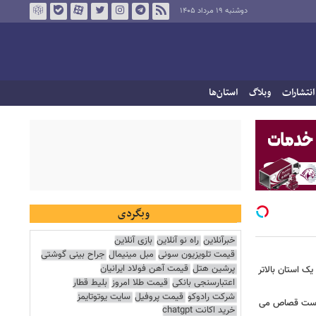
دوشنبه ۱۹ مرداد ۱۴۰۵
انتشارات
وبلاگ
استان‌ها
وبگردی
خبرآنلاین
راه نو آنلاین
بازی آنلاین
قیمت تلویزیون سونی
مبل مینیمال
جراح بینی گوشتی
پرشین هتل
قیمت آهن فولاد ایرانیان
ک استان بالاتر
اعتبارسنجی بانکی
قیمت طلا امروز
بلیط قطار
شرکت رادوکو
قیمت پروفیل
سایت یوتوتایمز
را کشته است قصاص می
خرید اکانت chatgpt