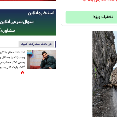
 شده سفارش بده 😍
تخفیف ویژه!
در بحث مشارکت کنید
اعترافات دختر بلاگر
رجب‌زاده را به قتل ر
به من تذکر حجاب می
گفت بابت قتل بسیجی