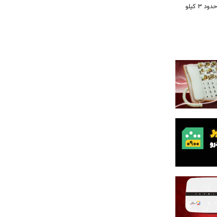
دستگیری گل‌فروش تهرانپارس/ کشف حدود ۳ کیلو