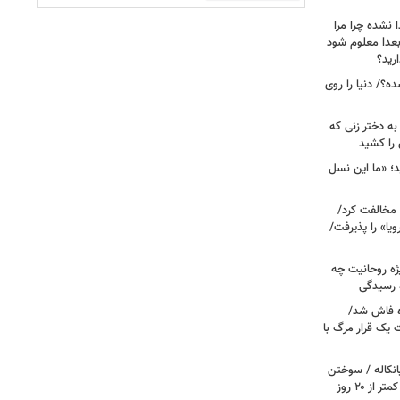
ا نشده چرا مرا
بعدا معلوم شود
رید؟
ه؟/ دنیا را روی
لیون تومان به دختر زنی که
را کشید
د؛ «ما این نسل
ل مخالفت کرد/
ویا» را پذیرفت/
یژه روحانیت چه
ه رسیدگی
اده فاش شد/
 یک قرار مرگ با
یانکاله / سوختن