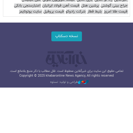
جراح بینی گوشتی
پرشین هتل
قیمت آهن فولاد ایرانیان
اعتبارسنجی بانکی
قیمت طلا امروز
بلیط قطار
شرکت رادوکو
قیمت پروفیل
سایت یوتوتایمز
نسخه دسکتاپ
تمامی حقوق این سایت برای خبرآنلاین محفوظ است. نقل مطالب با ذکر منبع بلامانع است.
Copyright © 2025 khabaronline News Agancy, All rights reserved
طراحی و تولید: نستوه