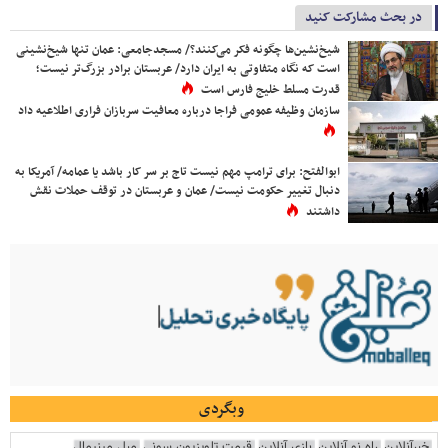
در بحث مشارکت کنید
شیخ‌نشین‌ها چگونه فکر می‌کنند؟/ مسجدجامعی: عمان تنها شیخ‌نشینی
است که نگاه متفاوتی به ایران دارد/ عربستان برادر بزرگ‌تر نیست؛
قدرت مسلط خلیج فارس است
سازمان وظیفه عمومی فراجا درباره معافیت سربازان فراری اطلاعیه داد
ابوالفتح: برای ترامپ مهم نیست تاج بر سر کار باشد یا عمامه/ آمریکا به
دنبال تغییر حکومت نیست/ عمان و عربستان در توقف حملات نقش
داشتند
وبگردی
خبرآنلاین
راه نو آنلاین
بازی آنلاین
قیمت تلویزیون سونی
مبل مینیمال