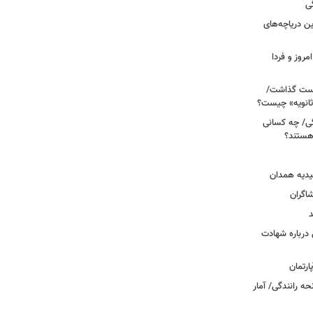
ی
 آبی/ بهترین دریاچه‌های
مروز و فردا
دوم روی دست گذاشت/
ثانویه» چیست؟
ی/ چه کسانی
 هستند؟
یدیه همدان
شاگران
د
درباره شهادت
ه رانندگی/ آمار