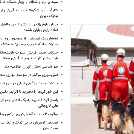
موهای نرم و شفاف با چهار ماسک خانگ
کنار آب، دور از گرما؛ ۶ مقصد
نزدیک تهران
جریان بارش‌زا در راه کشور/ این مناطق ا
آماده بارش باران باشند
تماشای یک تصادف، ۱۴ مص
جزئیات حادثه عجیب یاسوج/ «تصادف 
جزئیات جدید افزایش سنوات بازنشستگ
باید بیشتر کار کنند و چه افرادی معاف
هواشناسی استان تهران اطلاعیه داد
آتش‌سوزی مرگبار در مجتمع تجاری سع
جزئیات جدید واژگونی تریلی در بین تما
این خوراکی‌ها را بخورید تا آلزایمر نگیری
پاسخ قوه قضاییه به یک ادعای جنجالی 
علی لاریجانی
توقیف ۱۷۲ دستگاه خودروی لوکس و آپارتمان
تصادف زنجیره‌ای در پی تماشای یک سانح
مصدومان