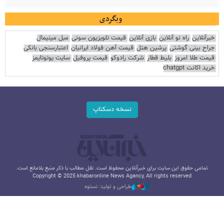
وبگردی
خبرآنلاین
راه نو آنلاین
بازی آنلاین
قیمت تلویزیون سونی
مبل مینیمال
جراح بینی گوشتی
پرشین هتل
قیمت آهن فولاد ایرانیان
اعتبارسنجی بانکی
قیمت طلا امروز
بلیط قطار
شرکت رادوکو
قیمت پروفیل
سایت یوتوتایمز
خرید اکانت chatgpt
نسخه دسکتاپ
تمامی حقوق این سایت برای خبرآنلاین محفوظ است. نقل مطالب با ذکر منبع بلامانع است.
Copyright © 2025 khabaronline News Agancy, All rights reserved
طراحی و تولید: نستوه