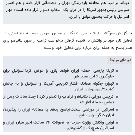
دونالد ترامپ، هم معادله بازدارندگی تهران را تحت‌تأثیر قرار داده و هم اعتبار
سیاسی رئیس‌جمهور آمریکا را در برابر یک انتخاب دشوار قرار داده است: مهار
اسرائیل یا حرکت به‌سوی توافق با ایران.
به گزارش خبرآنلاین تریتا پارسی بنیانگذار و معاون اجرایی موسسه کوئینستی، در
تحلیل تازه خود در واکنش به نادیده گرفتن درخواست ترامپ از سوی نتانیاهو برای
عدم پاسخ به حمله ایران درتازه ترین تحلیل خود نوشت:
خبرهای مرتبط
تریتا پارسی: حمله ایران قواعد بازی را عوض کرد؛اسرائیل برای
جلوگیری از این تغییر هر…
تهران چگونه معادله فشار تدریجی آمریکا و اسرائیل را به چالش
کشید؟/ موسویان: ایران…
کریس مورفی: نتانیاهو ترامپ را تحقیر کرد؛ چند ساعت پس از
تماس، حمله آغاز شد
اسرائیل در دوراهی سخت؛پاسخ بدهد یا معادله ایران را بپذیرد؟/
ایران دیگر ایران سابق…
اولین واکنش وزارت خارجه به تحولات ۲۴ ساعت اخیر میان ایران و
اسرائیل/ هیچ‌یک از کشورهای…