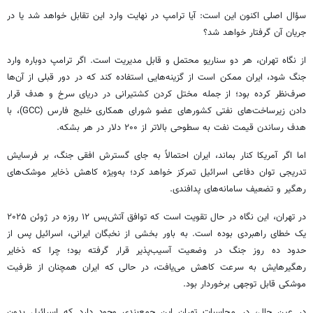
سؤال اصلی اکنون این است: آیا ترامپ در نهایت وارد این تقابل خواهد شد یا در
جریان آن گرفتار خواهد شد؟
از نگاه تهران، هر دو سناریو محتمل و قابل مدیریت است. اگر ترامپ دوباره وارد
جنگ شود، ایران ممکن است از گزینه‌هایی استفاده کند که در دور قبلی از آن‌ها
صرف‌نظر کرده بود؛ از جمله مختل کردن کشتیرانی در دریای سرخ و هدف قرار
دادن زیرساخت‌های نفتی کشورهای عضو شورای همکاری خلیج فارس (GCC)، با
هدف رساندن قیمت نفت به سطوحی بالاتر از ۲۰۰ دلار در هر بشکه.
اما اگر آمریکا کنار بماند، ایران احتمالاً به جای گسترش افقی جنگ، بر فرسایش
تدریجی توان دفاعی اسرائیل تمرکز خواهد کرد؛ به‌ویژه کاهش ذخایر موشک‌های
رهگیر و تضعیف سامانه‌های پدافندی.
در تهران، این نگاه در حال تقویت است که توافق آتش‌بس ۱۲ روزه در ژوئن ۲۰۲۵
یک خطای راهبردی بوده است. به باور بخشی از نخبگان ایرانی، اسرائیل پس از
حدود ده روز جنگ در وضعیت آسیب‌پذیر قرار گرفته بود؛ چرا که ذخایر
رهگیرهایش به سرعت کاهش می‌یافت، در حالی که ایران همچنان از ظرفیت
موشکی قابل توجهی برخوردار بود.
در عین حال، در محاسبات تهران این جمع‌بندی وجود دارد که اسرائیل بدون