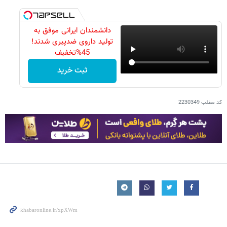
دانشمندان ایرانی موفق به
تولید داروی ضدپیری شدند!
45%تخفیف
ثبت خرید
کد مطلب
2230349