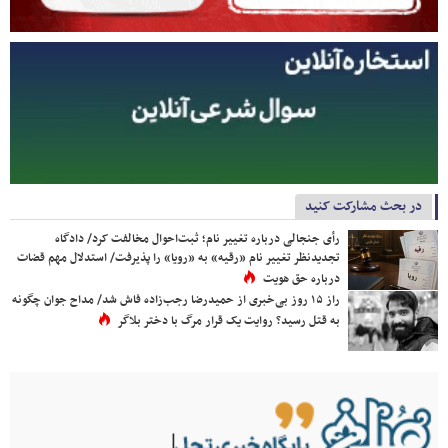
در بحث مشارکت کنید
رأی جنجالی درباره تغییر نام؛ ثبت‌احوال مخالفت کرد/ دادگاه
تجدیدنظر تغییر نام «رقیه» به «رویا» را پذیرفت/ استدلال مهم قضات
درباره حق هویت
راز ۱۵ روز بی‌خبری از حمیدرضا رجب‌زاده فاش شد/ مداح جوان چگونه
به قتل رسید؟ روایت یک قرار مرگ با دختر بلاگر