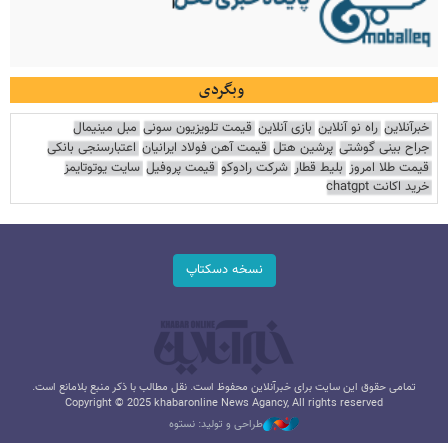
وبگردی
خبرآنلاین
راه نو آنلاین
بازی آنلاین
قیمت تلویزیون سونی
مبل مینیمال
جراح بینی گوشتی
پرشین هتل
قیمت آهن فولاد ایرانیان
اعتبارسنجی بانکی
قیمت طلا امروز
بلیط قطار
شرکت رادوکو
قیمت پروفیل
سایت یوتوتایمز
خرید اکانت chatgpt
نسخه دسکتاپ
تمامی حقوق این سایت برای خبرآنلاین محفوظ است. نقل مطالب با ذکر منبع بلامانع است.
Copyright © 2025 khabaronline News Agancy, All rights reserved
طراحی و تولید: نستوه