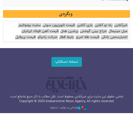
وبگردی
خبرآنلاین
راه نو آنلاین
بازی آنلاین
قیمت تلویزیون سونی
سایت یوتوتایمز
مبل مینیمال
جراح بینی گوشتی
پرشین هتل
قیمت آهن فولاد ایرانیان
اعتبارسنجی بانکی
قیمت طلا امروز
بلیط قطار
شرکت رادوکو
قیمت پروفیل
نسخه دسکتاپ
تمامی حقوق این سایت برای خبرآنلاین محفوظ است. نقل مطالب با ذکر منبع بلامانع است.
Copyright © 2025 khabaronline News Agancy, All rights reserved
طراحی و تولید: نستوه