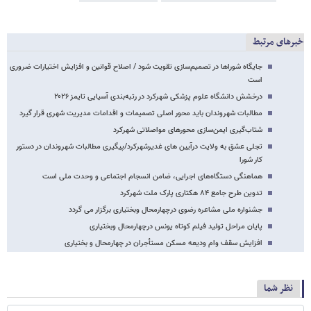
خبرهای مرتبط
جایگاه شوراها در تصمیم‌سازی تقویت شود / اصلاح قوانین و افزایش اختیارات ضروری
است
درخشش دانشگاه علوم پزشکی شهرکرد در رتبه‌بندی آسیایی تایمز ۲۰۲۶
مطالبات شهروندان باید محور اصلی تصمیمات و اقدامات مدیریت شهری قرار گیرد
شتاب‌گیری ایمن‌سازی محورهای مواصلاتی شهرکرد
تجلی عشق به ولایت درآیین های غدیرشهرکرد/پیگیری مطالبات شهروندان در دستور
کار شورا
هماهنگی دستگاه‌های اجرایی، ضامن انسجام اجتماعی و وحدت ملی است
تدوین طرح جامع ۸۴ هکتاری پارک ملت شهرکرد
جشنواره ملی مشاعره رضوی درچهارمحال وبختیاری برگزار می گردد
پایان مراحل تولید فیلم کوتاه یونس درچهارمحال وبختیاری
افزایش سقف وام ودیعه مسکن مستأجران در چهارمحال و بختیاری
نظر شما