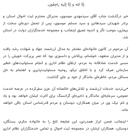
إنّا لله و إنّا إلَیهِ راجِعُون.
خبر درگذشت جناب آقای سیدمهدی موسوی، مدیرکل محترم ثبت احوال استان و
برادر شهیدان سیدهادی و سید مسلم موسوی، پس از تحمل دوره‌ای سخت از
بیماری، موجب تأثر و اندوه عمیق اینجانب و مجموعه خدمتگزاران دولت در استان
شد.
آن مرحوم در کانون خانواده‌ای مفتخر به مدال ارزشمند جهاد و شهادت رشد یافت
و از مدیران متعهد، خوشنام، پرتلاش و دلسوزی بود که عمر پربرکت خویش را در
مسیر خدمت صادقانه به مردم، ارتقای نظام اداری و انجام مسئولیت‌های خطیر
سازمانی صرف کرد و با اخلاق نیکو، روحیه مسئولیت‌پذیری و اهتمام به حل
مسائل مردم، خاطره‌ای ماندگار از خود بر جای گذاشت.
▪️بی‌تردید خدمات ارزشمند و تلاش‌های خالصانه آن عزیز سفرکرده در عرصه خدمت
عمومی، سرمایه‌ای ماندگار و ذخیره‌ای گرانسنگ برای آخرت ایشان خواهد بود و یاد
و نام نیک وی در میان همکاران، دوستان و مردم قدرشناس استان باقی خواهد
ماند.
▫️اینجانب ضمن ابراز همدردی، این ضایعه تلخ را به خانواده مکرم، بستگان،
دوستان، همکاران ایشان در مجموعه ثبت احوال و تمامی خدمتگزاران نظام اداری