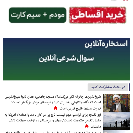
در بحث مشارکت کنید
شیخ‌نشین‌ها چگونه فکر می‌کنند؟/ مسجدجامعی: عمان تنها شیخ‌نشینی
است که نگاه متفاوتی به ایران دارد/ عربستان برادر بزرگ‌تر نیست؛
قدرت مسلط خلیج فارس است
ابوالفتح: برای ترامپ مهم نیست تاج بر سر کار باشد یا عمامه/ آمریکا به
دنبال تغییر حکومت نیست/ عمان و عربستان در توقف حملات نقش
داشتند
سازمان وظیفه عمومی فراجا درباره معافیت سربازان فراری اطلاعیه داد