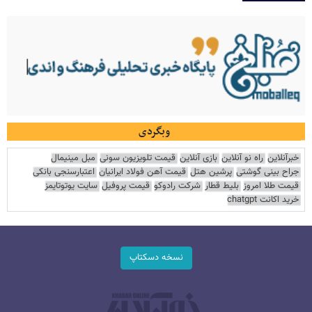
وبگردی
خبرآنلاین
راه نو آنلاین
بازی آنلاین
قیمت تلویزیون سونی
مبل مینیمال
جراح بینی گوشتی
پرشین هتل
قیمت آهن فولاد ایرانیان
اعتبارسنجی بانکی
قیمت طلا امروز
بلیط قطار
شرکت رادوکو
قیمت پروفیل
سایت یوتوتایمز
خرید اکانت chatgpt
نسخه دسکتاپ