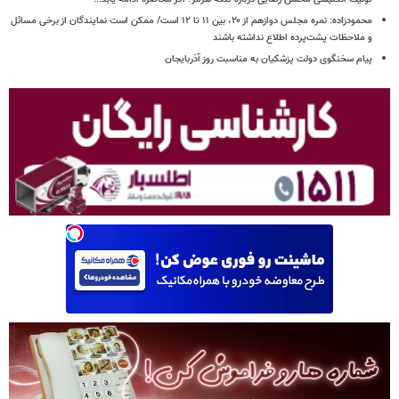
محمودزاده: نمره مجلس دوازهم از ۲۰، بین ۱۱ تا ۱۲ است/ ممکن است نمایندگان از برخی مسائل
و ملاحظات پشت‌پرده اطلاع نداشته باشند
پیام سخنگوی دولت پزشکیان به مناسبت روز آذربایجان