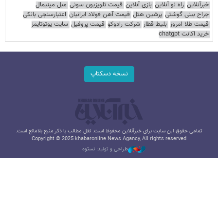
خبرآنلاین
راه نو آنلاین
بازی آنلاین
قیمت تلویزیون سونی
مبل مینیمال
جراح بینی گوشتی
پرشین هتل
قیمت آهن فولاد ایرانیان
اعتبارسنجی بانکی
قیمت طلا امروز
بلیط قطار
شرکت رادوکو
قیمت پروفیل
سایت یوتوتایمز
خرید اکانت chatgpt
نسخه دسکتاپ
تمامی حقوق این سایت برای خبرآنلاین محفوظ است. نقل مطالب با ذکر منبع بلامانع است.
Copyright © 2025 khabaronline News Agancy, All rights reserved
طراحی و تولید: نستوه