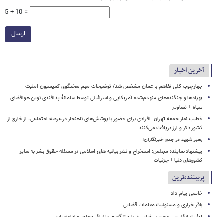
5 + 10 =
ارسال
آخرین اخبار
چهارچوب کلی تفاهم با عمان مشخص شد/ توضیحات مهم سخنگوی کمیسیون امنیت
پهپادها و جنگنده‌های منهدم‌شده آمریکایی و اسرائیلی توسط سامانۀ پدافندی نوین هوافضای
سپاه + تصاویر
خطیب نماز جمعه تهران: افرادی برای حضور با پوشش‌های ناهنجار در عرصه اجتماعی، از خارج از
کشور دلار و ارز دریافت می‌کنند
رهبر شهید در جمع خبرنگاران!
پیشنهاد نماینده مجلس: استخراج و نشر بیانیه های اسلامی در مسئله حقوق بشر به سایر
کشورهای دنیا + جزئیات
پربیننده‌ترین
خاتمی پیام داد
باقر خرازی و مسئولیت مقامات قضایی
توئیت انگلیسی محسن رضایی درباره تنگه هرمز؛ اگر محاصره ادامه یابد...