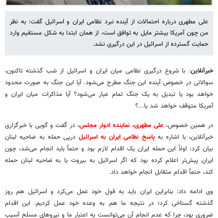
علی مطهری درباره احتمالات از آینده نبرد نظامی ایران و اسرائیل گفت: به نظر
من چون آمریکا بیشتر مایل به توافق است، از همان ابتدا به شکل مستقیم وارد
حمایت گسترده از اسرائیل در این درگیری نشد.
خبرآنلاین
: با شروع درگیری نظامی میان ایران و اسرائیل از شب گذشته تاکنون،
سوالاتی در خصوص آینده این جنگ مطرح می‌شود. آیا این جنگ به صورت محدود
خواهد بود یا تبدیل به یک جنگ تمام عیار می‌شود؟ آیا مذاکرات میان ایران و
آمریکا متوقف خواهد شد یا...؟
در همین خصوص،
علی مطهری، نماینده ادوار مجلس
، در گفت و گویی با خبرگزاری
خبرآنلاین، با اشاره به
پاسخ نظامی ایران به اسرائیل
درپی حمله به ضاحیه لبنان
بیان کرد: اولاً این حمله ایران یک اقدام لازم بود و حتماً باید انجام می‌شد، چون
ایران پیش‌تر اعلام کرده بود که اگر اسرائیل به بیروت یا به ضاحیه لبنان حمله
کند، حتماً اقدام متقابل انجام خواهد داد.
وی ادامه داد: بنابراین ایران باید به قول خود عمل می‌کرد و اسرائیل هم روز
گذشته گستاخی کرد؛ در نتیجه ما هم به وعده خود عمل کردیم. این اقدام
ضروری بود، چرا که عدم انجام آن می‌توانست به اعتبار ما و نیروهای مسلح آسیب