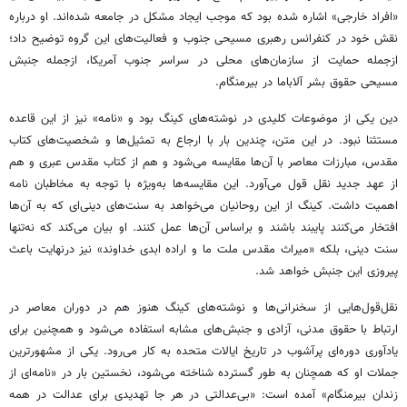
«افراد خارجی» اشاره شده بود که موجب ایجاد مشکل در جامعه شده‌اند. او درباره
نقش خود در کنفرانس رهبری مسیحی جنوب و فعالیت‌های این گروه توضیح داد؛
ازجمله حمایت از سازمان‌های محلی در سراسر جنوب آمریکا، ازجمله جنبش
مسیحی حقوق بشر آلاباما در بیرمنگام.
دین یکی از موضوعات کلیدی در نوشته‌های کینگ بود و «نامه» نیز از این قاعده
مستثنا نبود. در این متن، چندین بار با ارجاع به تمثیل‌ها و شخصیت‌های کتاب
مقدس، مبارزات معاصر با آن‌ها مقایسه می‌شود و هم از کتاب مقدس عبری و هم
از عهد جدید نقل قول می‌آورد. این مقایسه‌ها به‌ویژه با توجه به مخاطبان نامه
اهمیت داشت. کینگ از این روحانیان می‌خواهد به سنت‌های دینی‌ای که به آن‌ها
افتخار می‌کنند پایبند باشند و براساس آن‌ها عمل کنند. او بیان می‌کند که نه‌تنها
سنت دینی، بلکه «میراث مقدس ملت ما و اراده ابدی خداوند» نیز درنهایت باعث
پیروزی این جنبش خواهد شد.
نقل‌قول‌هایی از سخنرانی‌ها و نوشته‌های کینگ هنوز هم در دوران معاصر در
ارتباط با حقوق مدنی، آزادی و جنبش‌های مشابه استفاده می‌شود و همچنین برای
یادآوری دوره‌ای پرآشوب در تاریخ ایالات متحده به کار می‌رود. یکی از مشهورترین
جملات او که همچنان به‌ طور گسترده شناخته می‌شود، نخستین بار در «نامه‌ای از
زندان بیرمنگام» آمده است: «بی‌عدالتی در هر جا تهدیدی برای عدالت در همه