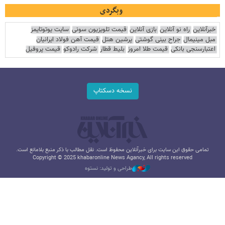
وبگردی
خبرآنلاین
راه نو آنلاین
بازی آنلاین
قیمت تلویزیون سونی
سایت یوتوتایمز
مبل مینیمال
جراح بینی گوشتی
پرشین هتل
قیمت آهن فولاد ایرانیان
اعتبارسنجی بانکی
قیمت طلا امروز
بلیط قطار
شرکت رادوکو
قیمت پروفیل
نسخه دسکتاپ
تمامی حقوق این سایت برای خبرآنلاین محفوظ است. نقل مطالب با ذکر منبع بلامانع است.
Copyright © 2025 khabaronline News Agancy, All rights reserved
طراحی و تولید: نستوه