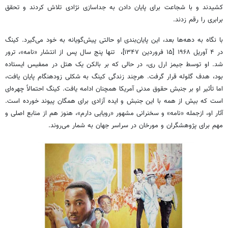
کشیدند و با شجاعت برای پایان دادن به جداسازی نژادی تلاش کردند و تحقق
برابری را رقم زدند.
با نگاه به دهه‌ها بعد، این پایان‌بندی او حالتی پیش‌گویانه به خود می‌گیرد. کینگ
در ۴ آوریل ۱۹۶۸ [۱۵ فروردین ۱۳۴۷]، تنها پنج سال پس از انتشار «نامه»، ترور
شد. او توسط جیمز ارل ری، در حالی که بر بالکن یک هتل در ممفیس ایستاده
بود، هدف گلوله قرار گرفت. هرچند زندگی کینگ به شکلی زودهنگام پایان یافت،
اما تأثیر او بر جنبش حقوق مدنی آمریکا همچنان ادامه یافت. کینگ احتمالاً چهره‌ای
است که بیش از همه با این جنبش و ایده آزادی برای همگان پیوند خورده است.
آثار او، ازجمله «نامه» و سخنرانی مشهور «رویایی دارم»، هنوز هم از منابع اصلی و
مهم برای پژوهشگران و مورخان در سراسر جهان به شمار می‌روند.