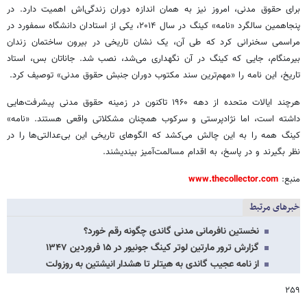
برای حقوق مدنی، امروز نیز به همان اندازه دوران زندگی‌اش اهمیت دارد. در
پنجاهمین سالگرد «نامه» کینگ در سال ۲۰۱۴، یکی از استادان دانشگاه سمفورد در
مراسمی سخنرانی کرد که طی آن، یک نشان تاریخی در بیرون ساختمان زندان
بیرمنگام، جایی که کینگ در آن نگهداری می‌شد، نصب شد. جاناتان بس، استاد
تاریخ، این نامه را «مهم‌ترین سند مکتوب دوران جنبش حقوق مدنی» توصیف کرد.
هرچند ایالات متحده از دهه ۱۹۶۰ تاکنون در زمینه حقوق مدنی پیشرفت‌هایی
داشته است، اما نژادپرستی و سرکوب همچنان مشکلاتی واقعی هستند. «نامه»
کینگ همه را به این چالش می‌کشد که الگوهای تاریخی این بی‌عدالتی‌ها را در
نظر بگیرند و در پاسخ، به اقدام مسالمت‌آمیز بیندیشند.
منبع:
www.thecollector.com
خبرهای مرتبط
نخستین نافرمانی مدنی گاندی چگونه رقم خورد؟
گزارش ترور مارتین لوتر کینگ جونیور در ۱۵ فروردین ۱۳۴۷
از نامه عجیب گاندی به هیتلر تا هشدار انیشتین به روزولت
۲۵۹