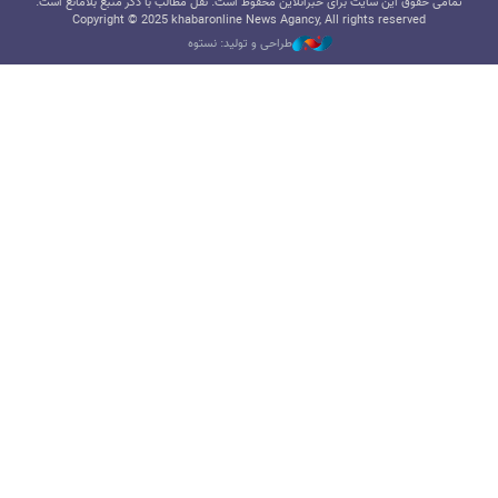
تمامی حقوق این سایت برای خبرآنلاین محفوظ است. نقل مطالب با ذکر منبع بلامانع است.
Copyright © 2025 khabaronline News Agancy, All rights reserved
طراحی و تولید: نستوه