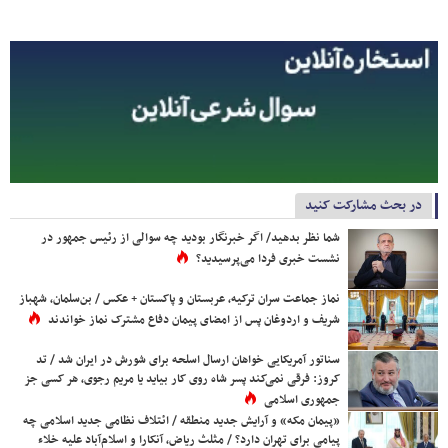
در بحث مشارکت کنید
شما نظر بدهید/ اگر خبرنگار بودید چه سوالی از رئیس جمهور در
نشست خبری فردا می‌پرسیدید؟
نماز جماعت سران ترکیه، عربستان و پاکستان + عکس / بن‌سلمان، شهباز
شریف و اردوغان پس از امضای پیمان دفاع مشترک نماز خواندند
سناتور آمریکایی خواهان ارسال اسلحه برای شورش در ایران شد / تد
کروز: فرقی نمی‌کند پسر شاه روی کار بیاید یا مریم رجوی، هر کسی جز
جمهوری اسلامی
«پیمان مکه» و آرایش جدید منطقه / ائتلاف نظامی جدید اسلامی چه
پیامی برای تهران دارد؟ / مثلث ریاض، آنکارا و اسلام‌آباد علیه خلاء