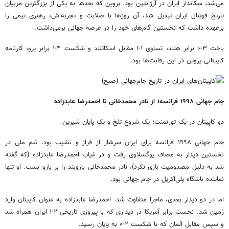
می‌شد، سکاندار ایران در آرژانتین بود. پروین که بعدها به یکی از بزرگترین مربیان
تاریخ فوتبال ایران تبدیل شد، آن روزها با صلابت و تجربه‌اش، رهبری تیمی را
برعهده داشت که نخستین گام‌های خود را در عرصه جهانی برمی‌داشت.
باخت ۳-۰ برابر هلند، تساوی ۱-۱ مقابل اسکاتلند و شکست ۴-۱ برابر پرو، کارنامه
کاپیتانی پروین در این رقابت‌ها بود.
جام جهانی ۱۹۹۸ فرانسه؛ از نادر محمدخانی تا احمدرضا عابدزاده
دو کاپیتان در یک تورنمنت؛ یک شروع تلخ و یک پایان شیرین
جام جهانی ۱۹۹۸ فرانسه برای ایران سرشار از فراز و نشیب بود. تیم ملی در
نخستین دیدار به مصاف یوگسلاوی رفت و در غیاب احمدرضا عابدزاده (که گفته
شد به دلیل مصدومیت بازی نکرد)، نادر محمدخانی بازوبند را بر بازو بست. او تنها
نماینده باشگاه پلی‌اکریل در جام جهانی بود.
اما در دو دیدار بعدی، ماجرا متفاوت شد. احمدرضا عابدزاده به عنوان کاپیتان وارد
زمین شد. نخست برابر آمریکا در دیداری که با پیروزی تاریخی ۲-۱ ایران همراه شد
و سپس مقابل آلمان که با شکست ۲-۰ به پایان رسید.