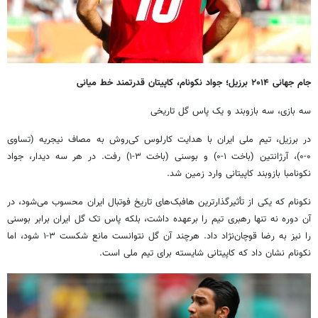
جام جهانی ۲۰۱۴ برزیل؛ جواد نکونام، کاپیتان قدرتمند خط میانی
سه بازی، سه بازوبند و یک پاس گل تاریخی
در برزیل، تیم ملی ایران با هدایت کارلوس کی‌روش به مصاف نیجریه (تساوی
۰-۰)، آرژانتین (باخت ۱-۰) و بوسنی (باخت ۳-۱) رفت. در هر سه دیدار، جواد
نکونامبا بازوبند کاپیتانی وارد زمین شد.
نکونام که یکی از تأثیرگذارترین هافبک‌های تاریخ فوتبال ایران محسوب می‌شود، در
آن دوره نه تنها رهبری تیم را برعهده داشت، بلکه پاس تک گل ایران برابر بوسنی
را نیز به رضا قوچان‌نژاد داد. هرچند آن گل نتوانست مانع شکست ۳-۱ شود، اما
نکونام نشان داد که کاپیتانی شایسته برای تیم ملی است.