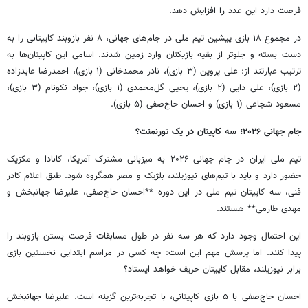
فرصت دارد این عدد را افزایش دهد.
در مجموع ۱۸ بازی پیشین تیم ملی در جام‌های جهانی، ۸ نفر بازوبند کاپیتانی را به
دست بسته و جلوتر از بقیه بازیکنان وارد زمین شدند. اسامی این کاپیتان‌ها به
ترتیب عبارتند از: علی پروین (۳ بازی)، نادر محمدخانی (۱ بازی)، احمدرضا عابدزاده
(۲ بازی)، علی دایی (۲ بازی)، یحیی گل‌محمدی (۱ بازی)، جواد نکونام (۳ بازی)،
مسعود شجاعی (۱ بازی) و احسان حاج‌صفی (۵ بازی).
جام جهانی ۲۰۲۶؛ سه کاپیتان در یک تورنمنت؟
تیم ملی ایران در جام جهانی ۲۰۲۶ به میزبانی مشترک آمریکا، کانادا و مکزیک
حضور دارد و باید با تیم‌های نیوزیلند، بلژیک و مصر همگروه شود. طبق اعلام کادر
فنی، سه کاپیتان تیم ملی در این دوره **احسان حاج‌صفی، علیرضا جهانبخش و
مهدی طارمی** هستند.
این احتمال وجود دارد که هر سه نفر در طول مسابقات فرصت بستن بازوبند را
پیدا کنند. اما پرسش مهم این است: چه کسی در مراسم ابتدایی نخستین بازی
برابر نیوزیلند، مقابل کاپیتان حریف خواهد ایستاد؟
احسان حاج‌صفی با ۵ بازی کاپیتانی، با تجربه‌ترین گزینه است. علیرضا جهانبخش